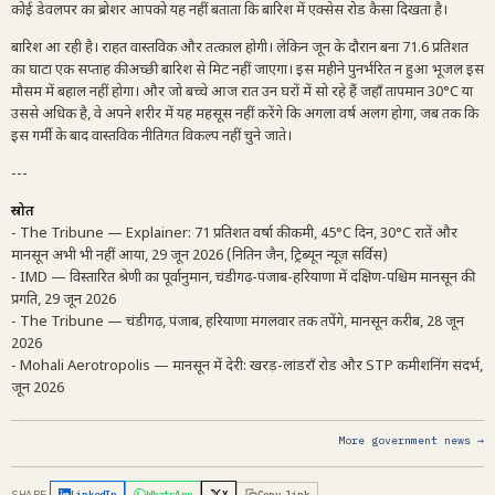
कोई डेवलपर का ब्रोशर आपको यह नहीं बताता कि बारिश में एक्सेस रोड कैसा दिखता है।
बारिश आ रही है। राहत वास्तविक और तत्काल होगी। लेकिन जून के दौरान बना 71.6 प्रतिशत
का घाटा एक सप्ताह की अच्छी बारिश से मिट नहीं जाएगा। इस महीने पुनर्भरित न हुआ भूजल इस
मौसम में बहाल नहीं होगा। और जो बच्चे आज रात उन घरों में सो रहे हैं जहाँ तापमान 30°C या
उससे अधिक है, वे अपने शरीर में यह महसूस नहीं करेंगे कि अगला वर्ष अलग होगा, जब तक कि
इस गर्मी के बाद वास्तविक नीतिगत विकल्प नहीं चुने जाते।
---
स्रोत
- The Tribune — Explainer: 71 प्रतिशत वर्षा की कमी, 45°C दिन, 30°C रातें और
मानसून अभी भी नहीं आया, 29 जून 2026 (नितिन जैन, ट्रिब्यून न्यूज़ सर्विस)
- IMD — विस्तारित श्रेणी का पूर्वानुमान, चंडीगढ़-पंजाब-हरियाणा में दक्षिण-पश्चिम मानसून की
प्रगति, 29 जून 2026
- The Tribune — चंडीगढ़, पंजाब, हरियाणा मंगलवार तक तपेंगे, मानसून करीब, 28 जून
2026
- Mohali Aerotropolis — मानसून में देरी: खरड़-लांडराँ रोड और STP कमीशनिंग संदर्भ,
जून 2026
More government news →
SHARE
LinkedIn
WhatsApp
X
Copy link