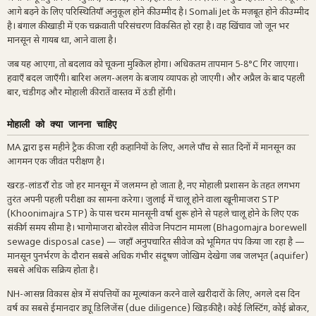
आगे बढ़ने के लिए परिस्थितियाँ अनुकूल होने की उम्मीद है। Somali Jet के मज़बूत होने की उम्मीद
है। बंगाल की खाड़ी में एक चक्रवाती परिसंचरण विकसित हो रहा है। वह खिंचाव जो जून भर
मानसून से गायब था, आने वाला है।
जब यह आएगा, तो बदलाव को चूकना मुश्किल होगा। अधिकतम तापमान 5-8°C गिर जाएगा।
हवाएँ बदल जाएँगी। बारिश अलग-अलग के बजाय व्यापक हो जाएगी। और अप्रैल के बाद पहली
बार, चंडीगढ़ और मोहाली की रातें वास्तव में ठंडी होंगी।
मोहाली को क्या जानना चाहिए
MA द्वारा इस महीने ट्रैक की जा रही कहानियों के लिए, अगले पाँच से सात दिनों में मानसून का
आगमन एक जीवंत परीक्षण है।
खरड़-लांडराँ रोड जो हर मानसून में जलमग्न हो जाता है, नए मोहाली प्रशासन के तहत लगभग
तुरंत अपनी पहली परीक्षा का सामना करेगा। जुलाई में चालू होने वाला खूनीमाजरा STP
(Khoonimajra STP) के पास चरम मानसूनी वर्षा शुरू होने से पहले चालू होने के लिए एक
संकीर्ण समय सीमा है। भागोमाजरा बोरवेल सीवेज निपटान मामला (Bhagomajra borewell
sewage disposal case) — जहाँ अनुपचारित सीवेज को भूमिगत पंप किया जा रहा है —
मानसून पुनर्भरण के दौरान सबसे अधिक गंभीर संदूषण जोखिम देखेगा जब जलभृत (aquifer)
सबसे अधिक सक्रिय होता है।
NH-आसन्न विकास क्षेत्र में संपत्तियों का मूल्यांकन करने वाले खरीदारों के लिए, अगले दस दिन
वर्ष का सबसे ईमानदार ड्यू डिलिजेंस (due diligence) खिड़की है। कोई लिस्टिंग, कोई ब्रोकर,