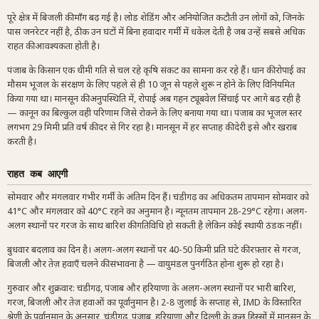
पूरे क्षेत्र में बिजली की माँग बढ़ गई है। लोड शेडिंग और अनियोजित कटौती उन लोगों को, जिनके
पास जनरेटर नहीं है, ठीक उन घंटों में बिना हवादार गर्मी में धकेल देती है जब उन्हें सबसे अधिक
राहत की आवश्यकता होती है।
पंजाब के किसान एक धीमी गति से चल रहे कृषि संकट का सामना कर रहे हैं। धान की रोपाई का
मौसम भूजल के संरक्षण के लिए पहले से ही 10 जून से पहले शुरू न होने के लिए विनियमित
किया गया था। मानसून की अनुपस्थिति में, रोपाई अब गहन ट्यूबवेल सिंचाई पर आगे बढ़ रही है
— कानून का बिल्कुल वही परिणाम जिसे रोकने के लिए बनाया गया था। पंजाब का भूजल स्तर
लगभग 29 मिमी प्रति वर्ष की दर से गिर रहा है। मानसून में हर सप्ताह की देरी इसे और खराब
करती है।
राहत कब आएगी
सोमवार और मंगलवार गंभीर गर्मी के अंतिम दिन हैं। चंडीगढ़ का अधिकतम तापमान सोमवार को
41°C और मंगलवार को 40°C रहने का अनुमान है। न्यूनतम तापमान 28-29°C रहेगा। अलग-
अलग स्थानों पर गरज के साथ बारिश की गतिविधि हो सकती है लेकिन कोई स्थायी ठंडक नहीं।
बुधवार बदलाव का दिन है। अलग-अलग स्थानों पर 40-50 किमी प्रति घंटे की रफ़्तार से गरज,
बिजली और तेज़ हवाएँ चलने की संभावना है — वायुमंडल पुनर्गठित होना शुरू हो रहा है।
गुरुवार और शुक्रवार: चंडीगढ़, पंजाब और हरियाणा के अलग-अलग स्थानों पर भारी बारिश,
गरज, बिजली और तेज़ हवाओं का पूर्वानुमान है। 2-8 जुलाई के सप्ताह से, IMD के विस्तारित
श्रेणी के पूर्वानुमान के अनुसार, चंडीगढ़, पंजाब, हरियाणा और दिल्ली के कुछ हिस्सों में मानसून के