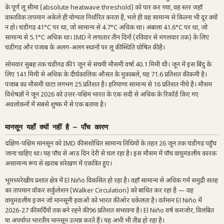
के पूर्ण लू सीमा (absolute heatwave threshold) को पार कर गया, वह स्तर जहाँ
वास्तविक तापमान अकेले ही योग्यता निर्धारित करता है, भले ही वह सामान्य से कितना भी दूर क्यों
न हो। चंडीगढ़ 41°C पर था, जो सामान्य से 4.7°C अधिक था। अंबाला 41.6°C पर था, जो
सामान्य से 5.1°C अधिक था। IMD ने लगातार तीन दिनों (रविवार से मंगलवार तक) के लिए
चंडीगढ़ और पंजाब के अलग-अलग स्थानों पर लू की स्थिति घोषित की है।
सोमवार सुबह तक चंडीगढ़ की 1 जून से संचयी मौसमी वर्षा 40.1 मिमी थी। जून में इस बिंदु के
लिए 141 मिमी से अधिक के दीर्घकालिक औसत के मुकाबले, यह 71.6 प्रतिशत की कमी है।
पंजाब का मौसमी घाटा लगभग 25 प्रतिशत है। हरियाणा सामान्य से 16 प्रतिशत नीचे है। मौसम
विशेषज्ञों ने जून 2026 को उत्तर-पश्चिम भारत के एक सदी से अधिक के रिकॉर्ड किए गए
अवलोकनों में सबसे शुष्क में से एक बताया है।
मानसून यहाँ क्यों नहीं है — पाँच कारण
दक्षिण-पश्चिम मानसून को IMD की संशोधित सामान्य तिथियों के तहत 26 जून तक चंडीगढ़ पहुँच
जाना चाहिए था। यह पाँच से आठ दिन देरी से चल रहा है। इस मौसम में पाँच वायुमंडलीय कारक
असामान्य रूप से खराब संरेखण में एकत्रित हुए।
भूमध्यरेखीय प्रशांत क्षेत्र में El Niño विकसित हो रहा है। वहाँ सामान्य से अधिक गर्म समुद्री सतह
का तापमान वॉकर सर्कुलेशन (Walker Circulation) को बाधित कर रहा है — वह
वायुमंडलीय इंजन जो मानसूनी हवाओं को भारत की ओर धकेलता है। वर्तमान El Niño में
2026-27 की सर्दियों तक बने रहने की 96 प्रतिशत संभावना है। El Niño वर्ष कमजोर, विलंबित
या अपर्याप्त भारतीय मानसून उत्पन्न करते हैं। यह अभी भी तीव्र हो रहा है।