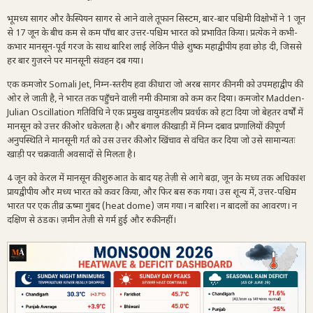
भूमध्य सागर और कैस्पियन सागर से आने वाले तूफान सिस्टम, बार-बार पश्चिमी विक्षोभों ने 1 जून
से 17 जून के बीच कम से कम पाँच बार उत्तर-पश्चिम भारत को प्रभावित किया। प्रत्येक ने कभी-
कभार मानसून-पूर्व गरज के साथ बारिश लाई लेकिन पीछे शुष्क महाद्वीपीय हवा छोड़ दी, जिससे
हर बार गुज़रने पर मानसूनी संवहन दब गया।
एक कमजोर Somali Jet, निम्न-स्तरीय हवा की धारा जो अरब सागर की नमी को उपमहाद्वीप की
ओर ले जाती है, ने भारत तक पहुँचने वाली नमी की मात्रा को कम कर दिया। कमजोर Madden-
Julian Oscillation गतिविधि ने एक प्रमुख वायुमंडलीय प्रवर्धक को हटा दिया जो बेहतर वर्षों में
मानसून को उत्तर की ओर धकेलता है। और बंगाल की खाड़ी में निम्न दबाव प्रणालियों की पूर्ण
अनुपस्थिति ने मानसूनी गर्त को उस उत्तर की ओर खिंचाव से वंचित कर दिया जो उसे सामान्यतः
खाड़ी पर चक्रवाती अवसादों से मिलता है।
4 जून को केरल में मानसून की शुरुआत के बाद यह तेज़ी से आगे बढ़ा, जून के मध्य तक अधिकांश
प्रायद्वीपीय और मध्य भारत को कवर किया, और फिर बस रुक गया। उस शून्य में, उत्तर-पश्चिम
भारत पर एक तीव्र ऊष्मा गुंबद (heat dome) जम गया। न बारिश। न बादलों का आवरण। न
दक्षिण से ठंडक। ज़मीन तेज़ी से गर्म हुई और रुकी नहीं।