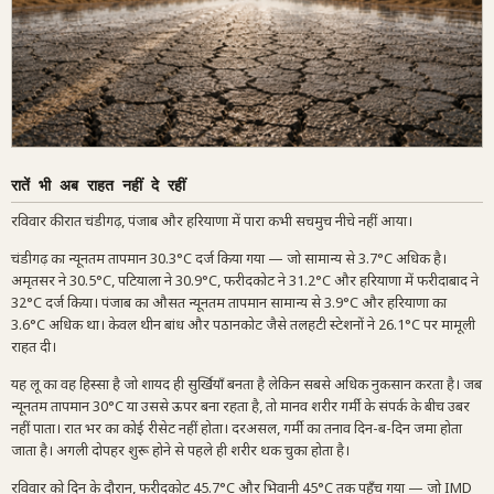
रातें भी अब राहत नहीं दे रहीं
रविवार की रात चंडीगढ़, पंजाब और हरियाणा में पारा कभी सचमुच नीचे नहीं आया।
चंडीगढ़ का न्यूनतम तापमान 30.3°C दर्ज किया गया — जो सामान्य से 3.7°C अधिक है।
अमृतसर ने 30.5°C, पटियाला ने 30.9°C, फरीदकोट ने 31.2°C और हरियाणा में फरीदाबाद ने
32°C दर्ज किया। पंजाब का औसत न्यूनतम तापमान सामान्य से 3.9°C और हरियाणा का
3.6°C अधिक था। केवल थीन बांध और पठानकोट जैसे तलहटी स्टेशनों ने 26.1°C पर मामूली
राहत दी।
यह लू का वह हिस्सा है जो शायद ही सुर्खियाँ बनता है लेकिन सबसे अधिक नुकसान करता है। जब
न्यूनतम तापमान 30°C या उससे ऊपर बना रहता है, तो मानव शरीर गर्मी के संपर्क के बीच उबर
नहीं पाता। रात भर का कोई रीसेट नहीं होता। दरअसल, गर्मी का तनाव दिन-ब-दिन जमा होता
जाता है। अगली दोपहर शुरू होने से पहले ही शरीर थक चुका होता है।
रविवार को दिन के दौरान, फरीदकोट 45.7°C और भिवानी 45°C तक पहुँच गया — जो IMD