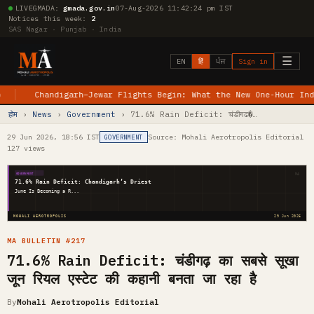
LIVE
GMADA:
gmada.gov.in
07-Aug-2026 11:42:25 pm IST
Notices this week:
2
SAS Nagar · Punjab · India
☰
EN
हिं
ਪੰਜ
Sign in
Chandigarh–Jewar Flights Begin: What the New One-Hour IndiGo Ser
होम
›
News
›
Government
› 71.6% Rain Deficit: चंडीगढ�…
29 Jun 2026, 18:56 IST
Source: Mohali Aerotropolis Editorial
GOVERNMENT
127 views
MA
GOVERNMENT
71.6% Rain Deficit: Chandigarh’s Driest
June Is Becoming a R...
MOHALI AEROTROPOLIS
29 Jun 2026
MA BULLETIN #217
71.6% Rain Deficit: चंडीगढ़ का सबसे सूखा
जून रियल एस्टेट की कहानी बनता जा रहा है
By
Mohali Aerotropolis Editorial