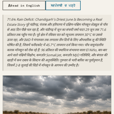
A
ਅ
Read in English
ਪੰਜਾਬੀ ਚ ਪੜ੍ਹੋ
71.6% Rain Deficit: Chandigarh’s Driest June Is Becoming a Real
Estate Story पूरे चंडीगढ़, पंजाब और हरियाणा में दक्षिण-पश्चिम मॉनसून शेड्यूल से पाँच
से आठ दिन पीछे चल रहा है, और चंडीगढ़ में जून का संचयी वर्षा घाटा 29 जून तक 71.6
प्रतिशत तक पहुँच गया है। पूरे क्षेत्र में रविवार रात को न्यूनतम तापमान 30°C या उससे
ऊपर रहा, और IMD ने मंगलवार तक लगातार तीन दिनों के लिए औपचारिक लू की स्थिति
घोषित की है, जिसमें फरीदकोट में 45.7°C तापमान दर्ज किया गया। पाँच वायुमंडलीय
कारक मॉनसून को रोक रहे हैं: 96 प्रतिशत की स्थायित्व संभावना वाला El Niño, बार-बार
आने वाले पश्चिमी विक्षोभ, कमज़ोर Somali Jet, कमज़ोर MJO गतिविधि, और बंगाल की
खाड़ी में कम दबाव के सिस्टम की अनुपस्थिति। गुरुवार से भारी बारिश का पूर्वानुमान है,
जिसमें 2-8 जुलाई की विंडो में मॉनसून के आगमन की उम्मीद है।