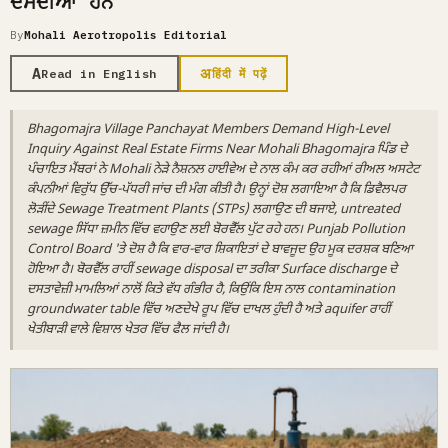
ਦੱਸਦੀਆਂ ਹਨ
By
Mohali Aerotropolis Editorial
A
अ
Read in English
हिंदी में पढ़ें
Bhagomajra Village Panchayat Members Demand High-Level
Inquiry Against Real Estate Firms Near Mohali Bhagomajra ਪਿੰਡ ਦੇ
ਪੰਚਾਇਤ ਮੈਂਬਰਾਂ ਨੇ Mohali ਨੇੜੇ ਨੈਸ਼ਨਲ ਹਾਈਵੇਅ ਦੇ ਨਾਲ ਕੰਮ ਕਰ ਰਹੀਆਂ ਰੀਅਲ ਅਸਟੇਟ
ਕੰਪਨੀਆਂ ਵਿਰੁੱਧ ਉੱਚ-ਪੱਧਰੀ ਜਾਂਚ ਦੀ ਮੰਗ ਕੀਤੀ ਹੈ। ਉਨ੍ਹਾਂ ਦੋਸ਼ ਲਗਾਇਆ ਹੈ ਕਿ ਡਿਵੈਲਪਰ
ਲੋੜੀਂਦੇ Sewage Treatment Plants (STPs) ਲਗਾਉਣ ਦੀ ਬਜਾਏ, untreated
sewage ਸਿੱਧਾ ਜ਼ਮੀਨ ਵਿੱਚ ਵਹਾਉਣ ਲਈ ਬੋਰਵੈੱਲ ਪੁੱਟ ਰਹੇ ਹਨ। Punjab Pollution
Control Board 'ਤੇ ਦੋਸ਼ ਹੈ ਕਿ ਵਾਰ-ਵਾਰ ਸ਼ਿਕਾਇਤਾਂ ਦੇ ਬਾਵਜੂਦ ਉਹ ਮੂਕ ਦਰਸ਼ਕ ਬਣਿਆ
ਹੋਇਆ ਹੈ। ਬੋਰਵੈੱਲ ਰਾਹੀਂ sewage disposal ਦਾ ਤਰੀਕਾ Surface discharge ਦੇ
ਦਸਤਾਵੇਜ਼ੀ ਮਾਮਲਿਆਂ ਨਾਲੋਂ ਕਿਤੇ ਵੱਧ ਗੰਭੀਰ ਹੈ, ਕਿਉਂਕਿ ਇਸ ਨਾਲ contamination
groundwater table ਵਿੱਚ ਅਣਦੇਖੇ ਰੂਪ ਵਿੱਚ ਦਾਖਲ ਹੁੰਦੀ ਹੈ ਅਤੇ aquifer ਰਾਹੀਂ
ਖੇਤੀਬਾੜੀ ਵਾਲੇ ਵਿਸ਼ਾਲ ਖੇਤਰ ਵਿੱਚ ਫੈਲ ਜਾਂਦੀ ਹੈ।