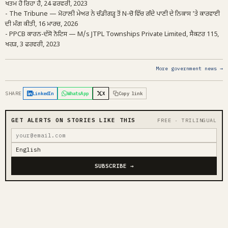
ਖਤਮ ਹੋ ਰਿਹਾ ਹੈ, 24 ਫਰਵਰੀ, 2023
- The Tribune — ਮੋਹਾਲੀ ਮੇਅਰ ਨੇ ਚੰਡੀਗੜ੍ਹ ਤੋਂ N-ਚੋ ਵਿੱਚ ਗੰਦੇ ਪਾਣੀ ਦੇ ਨਿਕਾਸ 'ਤੇ ਕਾਰਵਾਈ
ਦੀ ਮੰਗ ਕੀਤੀ, 16 ਮਾਰਚ, 2026
- PPCB ਕਾਰਨ-ਦੱਸੋ ਨੋਟਿਸ — M/s JTPL Townships Private Limited, ਸੈਕਟਰ 115,
ਖਰੜ, 3 ਫਰਵਰੀ, 2023
More government news →
SHARE
LinkedIn
WhatsApp
X
Copy link
GET ALERTS ON STORIES LIKE THIS
FREE · TRILINGUAL
SUBSCRIBE →