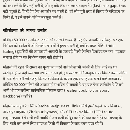
ट्राइसिटी की प्रत्येक कैब हड़ताल के साथ यह पैटर्न दोहराया जाता है। CTU इस आकार की भीड़
को संभालने के लिए नहीं बनी है, और इसके रूट उन लास्ट-माइल गैप (last-mile gaps) तक
नहीं पहुंचते हैं, जिन्हें ऐप कैब आमतौर पर भरती हैं। जो लोग पूरी तरह से किराए के परिवहन पर
निर्भर हैं, वे इसे सबसे अधिक महसूस करते हैं।
गतिशीलता की व्यापक तस्वीर
प्रतिदिन 50,000 का आंकड़ा रुकने और सोचने लायक है। यह ऐप-आधारित परिवहन पर एक
निर्भरता को दर्शाता है जो पिछले पांच वर्षों में चुपचाप बनी है, क्योंकि राइड-हेलिंग (ride-
hailing) ट्राइसिटी की कामकाजी आबादी के एक बड़े हिस्से के लिए डिफ़ॉल्ट बन गया। हड़ताल
समाप्त होने पर यह निर्भरता गायब नहीं होती है।
मोहाली की रहने की क्षमता का मूल्यांकन करने वाले किसी भी व्यक्ति के लिए, चाहे वह घर
खरीदना हो या वहां व्यवसाय स्थापित करना हो, इस व्यवस्था की नाजुकता पर विचार करना उचित
है। एक ऐसा कॉरिडोर जहां किराए के विवाद के कारण एक सप्ताह तक चलने वाले व्यवधान से
प्रतिदिन 50,000 यात्रियों की आवाजाही प्रभावित हो सकती है, वह एक ऐसा कॉरिडोर है जिसमें
अभी भी एक लचीला सार्वजनिक परिवहन ढांचा (resilient public-transport
backbone) नहीं है।
मोहाली-राजपुरा रेल लिंक (Mohali-Rajpura rail link) जिसे हमने पहले कवर किया था,
जीरकपुर बाईपास (Zirakpur bypass) और CTU के रूट विस्तार (CTU route
expansion) ये सभी लंबी अवधि में उस कमी को दूर करने की बात करते हैं। इस सप्ताह के
लिए, यात्री बस अपने लिए उपलब्ध किसी भी विकल्प के साथ काम चला रहे हैं।