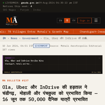
LIVE
GMADA:
gmada.gov.in
09-Aug-2026 06:30:13 pm IST
Notices this week:
4
SAS Nagar · Punjab · India
☰
EN
हिं
ਪੰਜ
Sign in
8 Villages Enter Mohali’s Growth Map
Chandigarh–Jewar Flig
होम
›
News
›
Government
› Ola, Uber और InDrive की हड�…
10 Jun 2026, 06:51 IST
Source: Mohali Aerotropolis Editorial
GOVERNMENT
187 views
MA
GOVERNMENT
Ola, Uber and InDrive Strike Hits
Chandigarh, Mohali and Pan...
MOHALI AEROTROPOLIS
10 Jun 2026
MA BULLETIN #137
Ola, Uber और InDrive की हड़ताल ने
चंडीगढ़, मोहाली और पंचकुला को प्रभावित किया —
16 जून तक 50,000 दैनिक यात्री प्रभावित