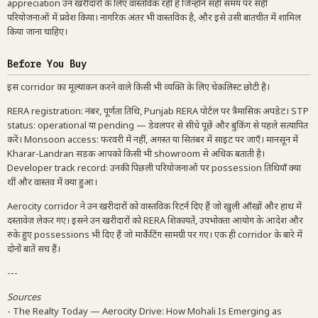
appreciation उन खरीदारों के लिए वास्तविक रही है जिन्होंने सही समय पर सही
परियोजनाओं में प्रवेश किया। नागरिक अंतर भी वास्तविक है, और इसे उसी बातचीत में शामिल
किया जाना चाहिए।
Before You Buy
इस corridor का मूल्यांकन करने वाले किसी भी व्यक्ति के लिए चेकलिस्ट छोटी है।
RERA registration: नंबर, पूर्णता तिथि, Punjab RERA पोर्टल पर त्रैमासिक अपडेट। STP
status: operational या pending — डेवलपर से सीधे पूछें और बुकिंग से पहले सत्यापित
करें। Monsoon access: फरवरी में नहीं, अगस्त या सितंबर में साइट पर जाएँ। मानसून में
Kharar-Landran सड़क आपको किसी भी showroom से अधिक बताती है।
Developer track record: उनकी पिछली परियोजनाओं पर possession तिथियाँ क्या
थीं और वास्तव में क्या हुआ।
Aerocity corridor ने उन खरीदारों को वास्तविक रिटर्न दिए हैं जो खुली आँखों और हाथ में
दस्तावेज़ लेकर गए। इसने उन खरीदारों को RERA शिकायतें, उपभोक्ता आयोग के आदेश और
रुके हुए possessions भी दिए हैं जो मार्केटिंग सामग्री पर गए। एक ही corridor के बारे में
दोनों बातें सच हैं।
---
Sources
- The Realty Today — Aerocity Drive: How Mohali Is Emerging as