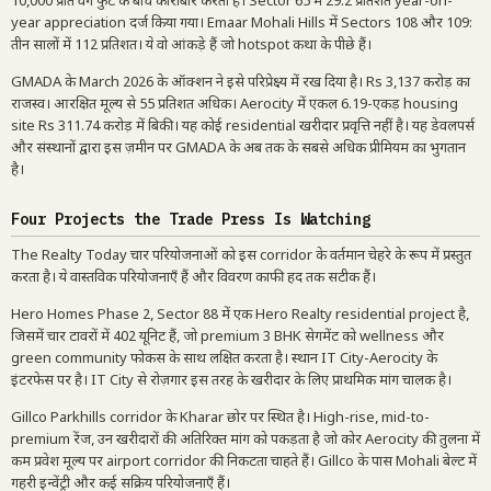
10,000 प्रति वर्ग फुट के बीच कारोबार करती है। Sector 65 में 29.2 प्रतिशत year-on-
year appreciation दर्ज किया गया। Emaar Mohali Hills में Sectors 108 और 109:
तीन सालों में 112 प्रतिशत। ये वो आंकड़े हैं जो hotspot कथा के पीछे हैं।
GMADA के March 2026 के ऑक्शन ने इसे परिप्रेक्ष्य में रख दिया है। Rs 3,137 करोड़ का
राजस्व। आरक्षित मूल्य से 55 प्रतिशत अधिक। Aerocity में एकल 6.19-एकड़ housing
site Rs 311.74 करोड़ में बिकी। यह कोई residential खरीदार प्रवृत्ति नहीं है। यह डेवलपर्स
और संस्थानों द्वारा इस ज़मीन पर GMADA के अब तक के सबसे अधिक प्रीमियम का भुगतान
है।
Four Projects the Trade Press Is Watching
The Realty Today चार परियोजनाओं को इस corridor के वर्तमान चेहरे के रूप में प्रस्तुत
करता है। ये वास्तविक परियोजनाएँ हैं और विवरण काफी हद तक सटीक हैं।
Hero Homes Phase 2, Sector 88 में एक Hero Realty residential project है,
जिसमें चार टावरों में 402 यूनिट हैं, जो premium 3 BHK सेगमेंट को wellness और
green community फोकस के साथ लक्षित करता है। स्थान IT City-Aerocity के
इंटरफेस पर है। IT City से रोज़गार इस तरह के खरीदार के लिए प्राथमिक मांग चालक है।
Gillco Parkhills corridor के Kharar छोर पर स्थित है। High-rise, mid-to-
premium रेंज, उन खरीदारों की अतिरिक्त मांग को पकड़ता है जो कोर Aerocity की तुलना में
कम प्रवेश मूल्य पर airport corridor की निकटता चाहते हैं। Gillco के पास Mohali बेल्ट में
गहरी इन्वेंट्री और कई सक्रिय परियोजनाएँ हैं।