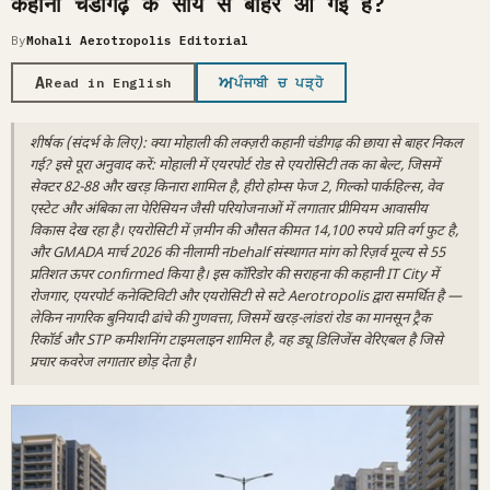
कहानी चंडीगढ़ के साये से बाहर आ गई है?
By
Mohali Aerotropolis Editorial
A
ਅ
Read in English
ਪੰਜਾਬੀ ਚ ਪੜ੍ਹੋ
शीर्षक (संदर्भ के लिए): क्या मोहाली की लक्ज़री कहानी चंडीगढ़ की छाया से बाहर निकल
गई? इसे पूरा अनुवाद करें: मोहाली में एयरपोर्ट रोड से एयरोसिटी तक का बेल्ट, जिसमें
सेक्टर 82-88 और खरड़ किनारा शामिल है, हीरो होम्स फेज 2, गिल्को पार्कहिल्स, वेव
एस्टेट और अंबिका ला पेरिसियन जैसी परियोजनाओं में लगातार प्रीमियम आवासीय
विकास देख रहा है। एयरोसिटी में ज़मीन की औसत कीमत 14,100 रुपये प्रति वर्ग फुट है,
और GMADA मार्च 2026 की नीलामी नbehalf संस्थागत मांग को रिज़र्व मूल्य से 55
प्रतिशत ऊपर confirmed किया है। इस कॉरिडोर की सराहना की कहानी IT City में
रोजगार, एयरपोर्ट कनेक्टिविटी और एयरोसिटी से सटे Aerotropolis द्वारा समर्थित है —
लेकिन नागरिक बुनियादी ढांचे की गुणवत्ता, जिसमें खरड़-लांडरां रोड का मानसून ट्रैक
रिकॉर्ड और STP कमीशनिंग टाइमलाइन शामिल है, वह ड्यू डिलिजेंस वेरिएबल है जिसे
प्रचार कवरेज लगातार छोड़ देता है।