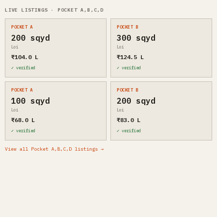
LIVE LISTINGS · POCKET A,B,C,D
POCKET A
POCKET B
200 sqyd
300 sqyd
Loi
Loi
₹104.0 L
₹124.5 L
✓ verified
✓ verified
POCKET A
POCKET B
100 sqyd
200 sqyd
Loi
Loi
₹68.0 L
₹83.0 L
✓ verified
✓ verified
View all Pocket A,B,C,D listings →