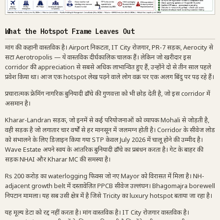
What the Hotspot Frame Leaves Out
मांग की कहानी वास्तविक है। Airport निकटता, IT City रोज़गार, PR-7 सड़क, Aerocity से
सटा Aerotropolis — ये वास्तविक दीर्घकालिक चालक हैं। लेकिन जो खरीदार इस
corridor की appreciation से सबसे अधिक लाभान्वित हुए हैं, उन्होंने दो से तीन साल पहले
प्रवेश किया था। आज एक hotspot लेख पढ़ने वाले लोग वक्र पर एक अलग बिंदु पर पढ़ रहे हैं।
प्रचारात्मक फ्रेमिंग नागरिक बुनियादी ढाँचे की गुणवत्ता को भी छोड़ देती है, जो इस corridor में
असमान है।
Kharar-Landran सड़क, जो इनमें से कई परियोजनाओं को व्यापक Mohali से जोड़ती है,
वही सड़क है जो लगातार चार वर्षों से हर मानसून में जलमग्न होती है। Corridor के सीवेज लोड
को संभालने के लिए डिज़ाइन किया गया STP केवल July 2026 में चालू होने की उम्मीद है।
Wave Estate अपने स्वयं के आंतरिक बुनियादी ढाँचे का प्रबंधन करता है। गेट के बाहर की
सड़क NHAI और Kharar MC की समस्या है।
Rs 200 करोड़ का waterlogging फिक्स जो नए Mayor को विरासत में मिला है। NH-
adjacent growth belt में दस्तावेज़ित PPCB सीवेज उल्लंघन। Bhagomajra borewell
निपटान मामला। यह सब उसी क्षेत्र में है जिसे Tricity का luxury hotspot बताया जा रहा है।
यह मूल्य डेटा को रद्द नहीं करता है। मांग वास्तविक है। IT City रोज़गार वास्तविक है।