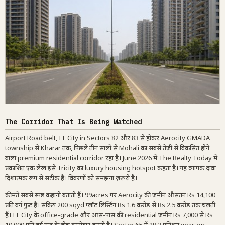
The Corridor That Is Being Watched
Airport Road belt, IT City in Sectors 82 और 83 से होकर Aerocity GMADA
township से Kharar तक, पिछले तीन सालों से Mohali का सबसे तेज़ी से विकसित होने
वाला premium residential corridor रहा है। June 2026 में The Realty Today में
प्रकाशित एक लेख इसे Tricity का luxury housing hotspot कहता है। यह व्यापक दावा
दिशात्मक रूप से सटीक है। विवरणों को समझना ज़रूरी है।
कीमतें सबसे स्पष्ट कहानी बताती हैं। 99acres पर Aerocity की ज़मीन औसतन Rs 14,100
प्रति वर्ग फुट है। सक्रिय 200 sqyd प्लॉट लिस्टिंग Rs 1.6 करोड़ से Rs 2.5 करोड़ तक चलती
हैं। IT City के office-grade और आस-पास की residential ज़मीन Rs 7,000 से Rs