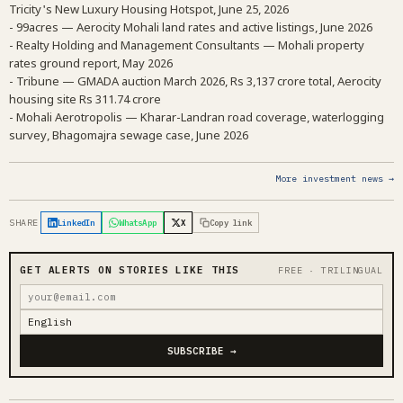
Tricity's New Luxury Housing Hotspot, June 25, 2026
- 99acres — Aerocity Mohali land rates and active listings, June 2026
- Realty Holding and Management Consultants — Mohali property
rates ground report, May 2026
- Tribune — GMADA auction March 2026, Rs 3,137 crore total, Aerocity
housing site Rs 311.74 crore
- Mohali Aerotropolis — Kharar-Landran road coverage, waterlogging
survey, Bhagomajra sewage case, June 2026
More investment news →
SHARE
LinkedIn
WhatsApp
X
Copy link
GET ALERTS ON STORIES LIKE THIS
FREE · TRILINGUAL
SUBSCRIBE →