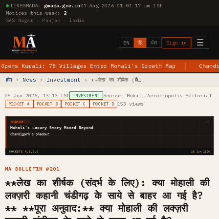
LIVE
GMADA:
gmada.gov.in
07-Aug-2026 01:01:18 pm IST
Notices this week:
2
SAS Nagar · Punjab · India
☰
EN
हिं
ਪੰਜ
Sign in
Kurali: 78 Villages Enter Mohali’s Growth Map
Chandigarh–J
होम
›
News
›
Investment
› **लेख का शीर्षक (�…
25 Jun 2026, 13:13 IST
Source: Mohali Aerotropolis Editorial
INVESTMENT
153 views
POCKET A
POCKET B
POCKET C
POCKET D
MA
INVESTMENT
Mohali’s Luxury Story Moved Beyond
Chandigarh’s Shadow?
POCKETS A,B,C,D
25 Jun 2026
MA BULLETIN #201
**लेख का शीर्षक (संदर्भ के लिए): क्या मोहाली की
लक्ज़री कहानी चंडीगढ़ के साये से बाहर आ गई है?
** **पूरा अनुवाद:** क्या मोहाली की लक्ज़री