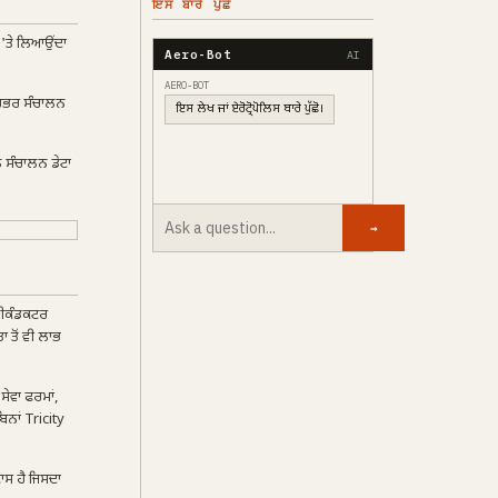
ਇਸ ਬਾਰੇ ਪੁੱਛੋ
 'ਤੇ ਲਿਆਉਂਦਾ
Aero-Bot
AI
AERO-BOT
ਨਿਰਭਰ ਸੰਚਾਲਨ
ਇਸ ਲੇਖ ਜਾਂ ਏਰੋਟ੍ਰੋਪੋਲਿਸ ਬਾਰੇ ਪੁੱਛੋ।
ੇ ਸੰਚਾਲਨ ਡੇਟਾ
→
ਮੀਕੰਡਕਟਰ
 ਤੋਂ ਵੀ ਲਾਭ
ਸੇਵਾ ਫਰਮਾਂ,
ਿਨਾਂ Tricity
ਸ ਹੈ ਜਿਸਦਾ