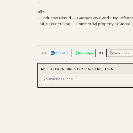
---
ਸਰੋਤ
- Hindustan Herald — Gaurav Goyal and Luxe Infratec
- Multi Owner Blog — Commercial property in Mohali, 
SHARE
LinkedIn
WhatsApp
X
Copy link
GET ALERTS ON STORIES LIKE THIS