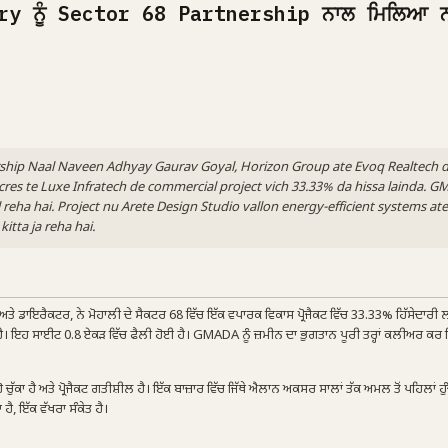
y ਨੂੰ Sector 68 Partnership ਨਾਲ ਮਿਲਿਆ ਨ
ship Naal Naveen Adhyay Gaurav Goyal, Horizon Group ate Evoq Realtech 
 acres te Luxe Infratech de commercial project vich 33.33% da hissa lainda. 
 reha hai. Project nu Arete Design Studio vallon energy-efficient systems at
itta ja reha hai.
ਾਇਰੈਕਟਰ, ਨੇ ਮੋਹਾਲੀ ਦੇ ਸੈਕਟਰ 68 ਵਿੱਚ ਇੱਕ ਵਪਾਰਕ ਵਿਕਾਸ ਪ੍ਰੋਜੈਕਟ ਵਿੱਚ 33.33% ਹਿੱਸੇਦਾਰੀ
 ਹੈ। ਇਹ ਸਾਈਟ 0.8 ਏਕੜ ਵਿੱਚ ਫੈਲੀ ਹੋਈ ਹੈ। GMADA ਨੂੰ ਜ਼ਮੀਨ ਦਾ ਭੁਗਤਾਨ ਪੂਰੀ ਤਰ੍ਹਾਂ ਕਲੀਅਰ ਕਰ ਦ
ੱਕਾ ਹੈ ਅਤੇ ਪ੍ਰੋਜੈਕਟ ਗਤੀਸ਼ੀਲ ਹੈ। ਇੱਕ ਬਾਜ਼ਾਰ ਵਿੱਚ ਜਿੱਥੇ ਐਲਾਨ ਅਕਸਰ ਸਾਲਾਂ ਤੱਕ ਅਮਲ ਤੋਂ ਪਹਿਲਾਂ ਹੁ
 ਹੈ, ਇੱਕ ਵੱਖਰਾ ਸੰਕੇਤ ਹੈ।