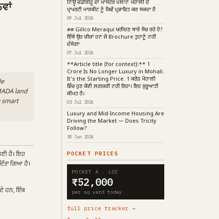
ਨਿਊ ਚੰਡੀਗੜ੍ਹ ਦਾ ਮਾਸਟਰ ਪਲਾਨ ਮੋਹਾਲੀ ਦੇ
ਵਾਂ
ਪ੍ਰਾਪਰਟੀ ਮਾਰਕੀਟ ਨੂੰ ਕਿਵੇਂ ਪ੍ਰਭਾਵਿਤ ਕਰ ਸਕਦਾ ਹੈ
09 Jul 2026
## Gillco Meraqui ਖਰੀਦਣ ਬਾਰੇ ਸੋਚ ਰਹੇ ਹੋ?
ਇੱਥੇ ਉਹ ਚੀਜ਼ਾਂ ਹਨ ਜੋ Brochure ਤੁਹਾਨੂੰ ਨਹੀਂ
ਦੱਸੇਗਾ
07 Jul 2026
**Article title (for context):** ₹1
Crore Is No Longer Luxury in Mohali.
It's the Starting Price. ₹1 ਕਰੋੜ ਮੋਹਾਲੀ
de
ਵਿੱਚ ਹੁਣ ਕੋਈ ਲਗਜ਼ਰੀ ਨਹੀਂ ਰਿਹਾ। ਇਹ ਸ਼ੁਰੂਆਤੀ
GMADA land
ਕੀਮਤ ਹੈ।
e smart
03 Jul 2026
Luxury and Mid-Income Housing Are
Driving the Market — Does Tricity
Follow?
30 Jun 2026
 ਲਈ ਹੈ। ਇਹ
POCKET PRICES
ਿੱਤਾ ਗਿਆ ਹੈ।
POCKET A · LOI
₹52,000
ੰਦੇ ਹਨ, ਇੱਕ
per sq yard today
full price tracker →