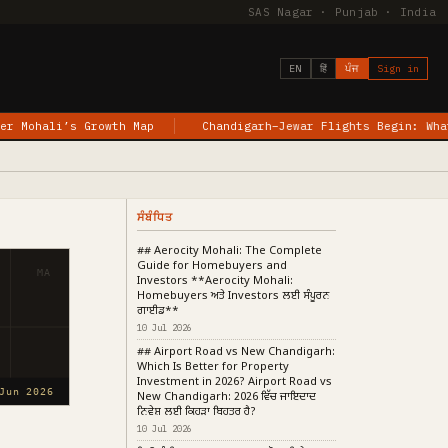
SAS Nagar · Punjab · India
EN
हिं
ਪੰਜ
Sign in
’s Growth Map
Chandigarh–Jewar Flights Begin: What the New
ਸੰਬੰਧਿਤ
## Aerocity Mohali: The Complete
Guide for Homebuyers and
MA
Investors **Aerocity Mohali:
Homebuyers ਅਤੇ Investors ਲਈ ਸੰਪੂਰਨ
ਗਾਈਡ**
10 Jul 2026
## Airport Road vs New Chandigarh:
Which Is Better for Property
Investment in 2026? Airport Road vs
Jun 2026
New Chandigarh: 2026 ਵਿੱਚ ਜਾਇਦਾਦ
ਨਿਵੇਸ਼ ਲਈ ਕਿਹੜਾ ਬਿਹਤਰ ਹੈ?
10 Jul 2026