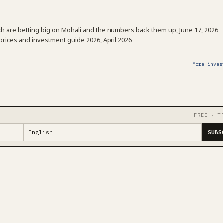
h are betting big on Mohali and the numbers back them up, June 17, 2026
prices and investment guide 2026, April 2026
More inves
FREE · T
SUBS