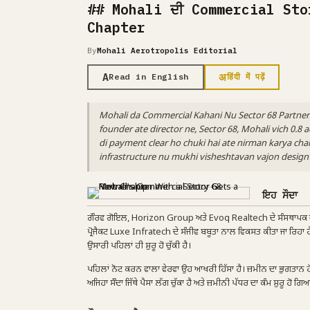
## Mohali ਦੀ Commercial Stor
Chapter
By
Mohali Aerotropolis Editorial
A
अ
Read in English
हिंदी में पढ़ें
Mohali da Commercial Kahani Nu Sector 68 Partner
founder ate director ne, Sector 68, Mohali vich 0.8
di payment clear ho chuki hai ate nirman karya chal
infrastructure nu mukhi visheshtavan vajon design k
ਇਹ ਸੌਦਾ
ਗੌਰਵ ਗੋਇਲ, Horizon Group ਅਤੇ Evoq Realtech ਦੇ ਸੰਸਥਾਪਕ ਅਤੇ ਡ
ਪ੍ਰੋਜੈਕਟ Luxe Infratech ਦੇ ਸੰਜੀਵ ਬਬੂਤਾ ਨਾਲ ਵਿਕਸਤ ਕੀਤਾ ਜਾ ਰਿਹਾ
ਉਸਾਰੀ ਪਹਿਲਾਂ ਹੀ ਸ਼ੁਰੂ ਹੋ ਚੁੱਕੀ ਹੈ।
ਪਹਿਲਾਂ ਨੋਟ ਕਰਨ ਵਾਲਾ ਵੇਰਵਾ ਉਹ ਆਖਰੀ ਹਿੱਸਾ ਹੈ। ਜ਼ਮੀਨ ਦਾ ਭੁਗਤਾਨ ਹੋ ਚੁ
ਅਜਿਹਾ ਸੌਦਾ ਜਿੱਥੇ ਪੈਸਾ ਲੱਗ ਚੁੱਕਾ ਹੈ ਅਤੇ ਜ਼ਮੀਨੀ ਪੱਧਰ ਦਾ ਕੰਮ ਸ਼ੁਰੂ ਹੋ ਗਿਆ