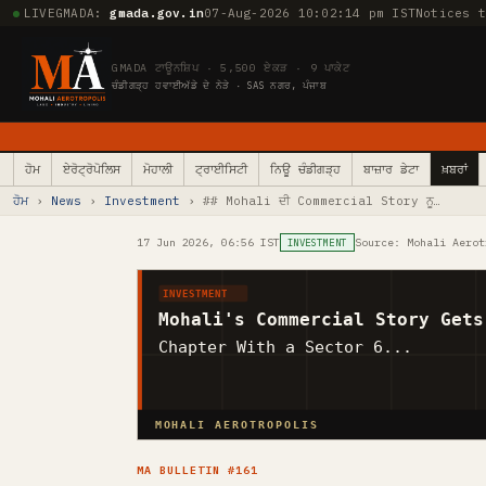
LIVE
GMADA:
gmada.gov.in
07-Aug-2026 10:02:14 pm IST
Notices 
GMADA ਟਾਊਨਸ਼ਿਪ · 5,500 ਏਕੜ · 9 ਪਾਕੇਟ
ਚੰਡੀਗੜ੍ਹ ਹਵਾਈਅੱਡੇ ਦੇ ਨੇੜੇ · SAS ਨਗਰ, ਪੰਜਾਬ
ਹੋਮ
ਏਰੋਟ੍ਰੋਪੋਲਿਸ
ਮੋਹਾਲੀ
ਟ੍ਰਾਈਸਿਟੀ
ਨਿਊ ਚੰਡੀਗੜ੍ਹ
ਬਾਜ਼ਾਰ ਡੇਟਾ
ਖ਼ਬਰਾਂ
ਹੋਮ
›
News
›
Investment
› ## Mohali ਦੀ Commercial Story ਨੂ…
17 Jun 2026, 06:56 IST
Source: Mohali Aerot
INVESTMENT
INVESTMENT
Mohali's Commercial Story Gets
Chapter With a Sector 6...
MOHALI AEROTROPOLIS
MA BULLETIN #161