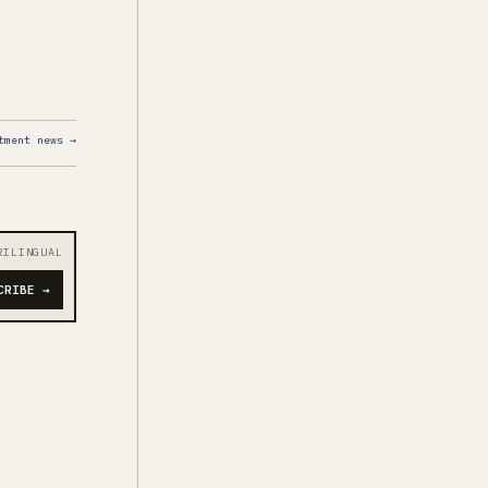
tment news →
RILINGUAL
CRIBE →