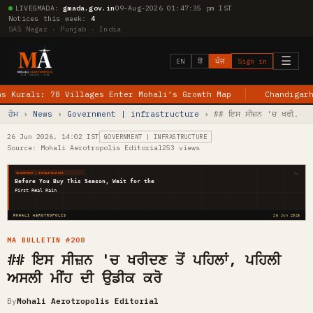
LIVE
GMADA:
gmada.gov.in
09-Aug-2026 01:47:36 pm IST
Notices this week:
4
SAS Nagar · Punjab · India
☰
EN
हिं
ਪੰਜ
Sign in
i: 78 Villages Enter Mohali’s Growth Map
Chandigarh–Jewar 
ਹੋਮ
›
News
›
Government | infrastructure
› ## ਇਸ ਸੀਜ਼ਨ 'ਚ ਖਰੀ…
26 Jun 2026, 14:02 IST
GOVERNMENT | INFRASTRUCTURE
Source: Mohali Aerotropolis Editorial
253 views
MA
GOVERNMENT | INFRASTRUCTURE
Before You Buy This Season, Wait for the
First Real Rain
MOHALI AEROTROPOLIS
26 Jun 2026
MA BULLETIN #208
## ਇਸ ਸੀਜ਼ਨ 'ਚ ਖਰੀਦਣ ਤੋਂ ਪਹਿਲਾਂ, ਪਹਿਲੀ
ਅਸਲੀ ਮੀਂਹ ਦੀ ਉਡੀਕ ਕਰੋ
By
Mohali Aerotropolis Editorial