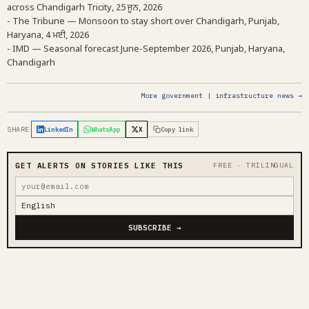
across Chandigarh Tricity, 25 ਜੂਨ, 2026
- The Tribune — Monsoon to stay short over Chandigarh, Punjab,
Haryana, 4 ਮਈ, 2026
- IMD — Seasonal forecast June-September 2026, Punjab, Haryana,
Chandigarh
More government | infrastructure news →
SHARE
LinkedIn
WhatsApp
X
Copy link
GET ALERTS ON STORIES LIKE THIS
FREE · TRILINGUAL
SUBSCRIBE →