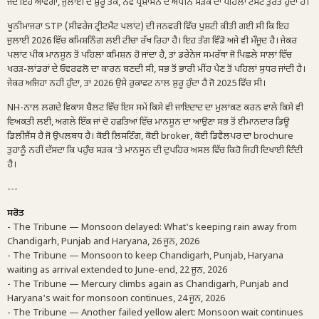
ਜਦੋਂ ਇਹ ਆਵੇਗਾ, ਜੁਲਾਈ ਦੇ ਸ਼ੁਰੂ ਤੱਕ, ਨਵੇਂ ਪ੍ਰਸ਼ਾਸਨ ਦੇ ਅਧੀਨ ਸੜਕ ਦਾ ਪਹਿਲਾ ਟੈਸਟ ਤੁਰੰਤ ਹੁੰਦਾ ਹੈ।
ਖੂਨੀਮਾਜਰਾ STP (ਸੀਵਰੇਜ ਟ੍ਰੀਟਮੈਂਟ ਪਲਾਂਟ) ਦੀ ਜਨਵਰੀ ਵਿੱਚ ਪੁਸ਼ਟੀ ਕੀਤੀ ਗਈ ਸੀ ਕਿ ਇਹ
ਜੁਲਾਈ 2026 ਵਿੱਚ ਕਮਿਸ਼ਨਿੰਗ ਲਈ ਟੀਚਾ ਰੱਖ ਰਿਹਾ ਹੈ। ਇਹ ਤੰਗ ਵਿੰਡੋ ਅਜੇ ਵੀ ਮੌਜੂਦ ਹੈ। ਜੇਕਰ
ਪਲਾਂਟ ਪੀਕ ਮਾਨਸੂਨ ਤੋਂ ਪਹਿਲਾਂ ਕਮਿਸ਼ਨ ਹੋ ਜਾਂਦਾ ਹੈ, ਤਾਂ ਡਰੇਨੇਜ ਸਮਰੱਥਾ ਜੋ ਪਿਛਲੇ ਸਾਲਾਂ ਵਿੱਚ
ਖਰੜ-ਲਾਂਡਰਾਂ ਦੇ ਓਵਰਫਲੋ ਦਾ ਕਾਰਨ ਬਣਦੀ ਸੀ, ਸਭ ਤੋਂ ਭਾਰੀ ਮੀਂਹ ਪੈਣ ਤੋਂ ਪਹਿਲਾਂ ਸੁਧਰ ਜਾਂਦੀ ਹੈ।
ਜੇਕਰ ਅਜਿਹਾ ਨਹੀਂ ਹੁੰਦਾ, ਤਾਂ 2026 ਉਸੇ ਰੁਕਾਵਟ ਨਾਲ ਸ਼ੁਰੂ ਹੁੰਦਾ ਹੈ ਜੋ 2025 ਵਿੱਚ ਸੀ।
NH-ਨਾਲ ਲਗਦੇ ਵਿਕਾਸ ਬੈਲਟ ਵਿੱਚ ਇਸ ਸਮੇਂ ਕਿਸੇ ਵੀ ਜਾਇਦਾਦ ਦਾ ਮੁਲਾਂਕਣ ਕਰਨ ਵਾਲੇ ਕਿਸੇ ਵੀ
ਵਿਅਕਤੀ ਲਈ, ਅਗਲੇ ਇੱਕ ਜਾਂ ਦੋ ਹਫ਼ਤਿਆਂ ਵਿੱਚ ਮਾਨਸੂਨ ਦਾ ਆਉਣਾ ਸਭ ਤੋਂ ਈਮਾਨਦਾਰ ਡਿਊ
ਡਿਲੀਜੈਂਸ ਹੈ ਜੋ ਉਪਲਬਧ ਹੈ। ਕੋਈ ਲਿਸਟਿੰਗ, ਕੋਈ broker, ਕੋਈ ਡਿਵੈਲਪਰ ਦਾ brochure
ਤੁਹਾਨੂੰ ਨਹੀਂ ਦੱਸਦਾ ਕਿ ਪਹੁੰਚ ਸੜਕ 'ਤੇ ਮਾਨਸੂਨ ਦੀ ਦੁਪਹਿਰ ਅਸਲ ਵਿੱਚ ਕਿਹੋ ਜਿਹੀ ਦਿਖਾਈ ਦਿੰਦੀ
ਹੈ।
---
ਸਰੋਤ
- The Tribune — Monsoon delayed: What's keeping rain away from
Chandigarh, Punjab and Haryana, 26 ਜੂਨ, 2026
- The Tribune — Monsoon to keep Chandigarh, Punjab, Haryana
waiting as arrival extended to June-end, 22 ਜੂਨ, 2026
- The Tribune — Mercury climbs again as Chandigarh, Punjab and
Haryana's wait for monsoon continues, 24 ਜੂਨ, 2026
- The Tribune — Another failed yellow alert: Monsoon wait continues