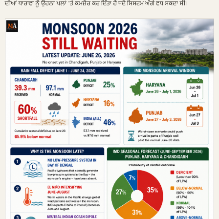
ਦੀਆਂ ਧਾਰਾਵਾਂ ਨੂੰ ਉਹਨਾਂ ਪਲਾਂ 'ਤੇ ਕਮਜ਼ੋਰ ਕਰ ਦਿੱਤਾ ਹੈ ਜਦੋਂ ਸਿਸਟਮ ਅੱਗੇ ਵਧ ਸਕਦਾ ਸੀ।