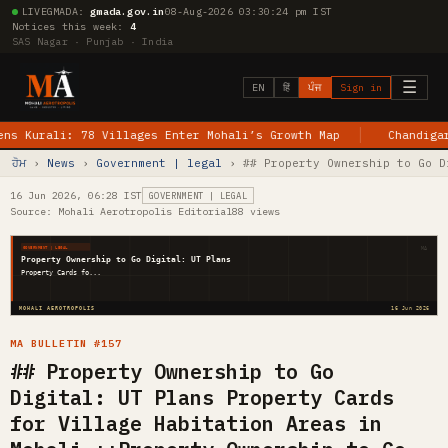
LIVE
GMADA:
gmada.gov.in
08-Aug-2026 03:30:25 pm IST
Notices this week:
4
SAS Nagar · Punjab · India
☰
EN
हिं
ਪੰਜ
Sign in
ali: 78 Villages Enter Mohali’s Growth Map
Chandigarh–Jewa
ਹੋਮ
›
News
›
Government | legal
› ## Property Ownership to Go D
16 Jun 2026, 06:28 IST
GOVERNMENT | LEGAL
Source: Mohali Aerotropolis Editorial
88 views
MA
GOVERNMENT | LEGAL
Property Ownership to Go Digital: UT Plans
Property Cards fo...
MOHALI AEROTROPOLIS
16 Jun 2026
MA BULLETIN #157
## Property Ownership to Go
Digital: UT Plans Property Cards
for Village Habitation Areas in