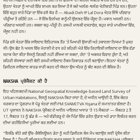
ਮੋਹਾਲੀ ਪਿਛਲੇ ਦੋ ਦਹਾਕਿਆਂ ਵਿੱਚ ਤੇਜ਼ੀ ਨਾਲ ਫੈਲਿਆ ਹੈ। ਸ਼ਹਿਰੀ ਸੈਕਟਰ ਬਾਹਰ ਵੱਲ ਵਧੇ ਹਨ,
ਉਹਨਾਂ ਖੇਤਰਾਂ ਨੂੰ ਆਪਣੇ ਵਿੱਚ ਸ਼ਾਮਲ ਕਰ ਲਿਆ ਹੈ ਜੋ ਕਦੇ ਅਲੱਗ-ਥਲੱਗ ਖੇਤੀਬਾੜੀ ਪਿੰਡ ਸਨ। ਉਹਨਾਂ
ਵਿੱਚੋਂ ਬਹੁਤ ਸਾਰੇ ਪਿੰਡਾਂ ਦਾ ਇੱਕ ਵਸੋਂ ਕੋਰ ਹੈ — Abadi Deh ਜਾਂ Lal Dora ਖੇਤਰ ਜਿੱਥੇ ਪਰਿਵਾਰ
ਪੀੜ੍ਹੀਆਂ ਤੋਂ ਰਹਿੰਦੇ ਹਨ — ਜੋ ਇੱਕ ਵਿਲੱਖਣ ਕਾਨੂੰਨੀ ਉਲਝਣ ਵਿੱਚ ਮੌਜੂਦ ਹੈ। ਮਕਾਨ ਅਸਲੀ ਹਨ।
ਪਰਿਵਾਰ ਅਸਲੀ ਹਨ। ਕਬਜ਼ਾ ਬਹੁ-ਪੀੜ੍ਹੀ ਹੈ। ਰਸਮੀ ਮਾਲਕੀ ਦਸਤਾਵੇਜ਼, ਬਹੁਤ ਸਾਰੇ ਮਾਮਲਿਆਂ ਵਿੱਚ,
ਮੌਜੂਦ ਨਹੀਂ ਹਨ।
ਪਿੰਡ ਵਸੋਂ ਖੇਤਰਾਂ ਵਿੱਚ ਜਾਇਦਾਦ ਇਤਿਹਾਸਕ ਤੌਰ 'ਤੇ ਮਿਆਰੀ ਉਸਾਰੀ ਅਤੇ ਤਬਾਦਲਾ ਨਿਯਮਾਂ ਤੋਂ ਮੁਕਤ
ਸੀ। ਉਸ ਛੋਟ ਨੇ ਅਸਲ ਵਿੱਚ ਮੋਹਾਲੀ ਦੇ ਵਧ ਰਹੇ ਸ਼ਹਿਰੀ ਘੇਰੇ ਵਿੱਚ ਰਿਹਾਇਸ਼ੀ ਜਾਇਦਾਦ ਦਾ ਇੱਕ ਵੱਡਾ
ਸਟਾਕ ਪੈਦਾ ਕੀਤਾ ਜਿਸਨੂੰ ਗਿਰਵੀ ਨਹੀਂ ਰੱਖਿਆ ਜਾ ਸਕਦਾ, ਹੱਦਾਂ 'ਤੇ ਅਕਸਰ ਵਿਵਾਦ ਹੁੰਦਾ ਹੈ, ਅਤੇ
ਸ਼ਹਿਰੀ ਸੰਸਥਾਵਾਂ ਲਈ ਕੋਈ ਰਸਮੀ ਜਾਇਦਾਦ ਟੈਕਸ ਰਿਕਾਰਡ ਨਹੀਂ ਬਣਾਉਂਦਾ। ਇਹਨਾਂ ਖੇਤਰਾਂ ਨੂੰ
ਡਿਜੀਟਲ ਜਾਇਦਾਦ ਕਾਰਡ ਜਾਰੀ ਕਰਨ ਦੀ ਯੋਜਨਾ ਉਸ ਅੰਤਰ ਨੂੰ ਬੰਦ ਕਰਨ ਦੀ ਕੋਸ਼ਿਸ਼ ਹੈ।
NAKSHA ਪ੍ਰੋਜੈਕਟ ਕੀ ਹੈ
ਇਹ ਪਹਿਲਕਦਮੀ National Geospatial Knowledge-based Land Survey of
Urban Habitations, ਜਿਸਨੂੰ NAKSHA ਕਿਹਾ ਜਾਂਦਾ ਹੈ, ਦੇ ਅਧੀਨ ਆਉਂਦੀ ਹੈ, ਇੱਕ ਕੇਂਦਰ
ਸਰਕਾਰ ਦਾ ਪ੍ਰੋਗਰਾਮ ਜੋ ਪੇਂਡੂ ਖੇਤਰਾਂ ਲਈ PM SVAMITVA Yojana ਦੇ ਸਮਾਨਾਂਤਰ ਚੱਲਦਾ ਹੈ।
UT ਪ੍ਰਸ਼ਾਸਨ ਨੇ NAKSHA ਪ੍ਰੋਜੈਕਟ ਦੇ ਅਧੀਨ ਪਾਇਲਟ ਅਧਾਰ 'ਤੇ 15 ਸੈਕਟਰਾਂ — ਸੈਕਟਰ 2 ਤੋਂ
17, ਸੈਕਟਰ 13 ਨੂੰ ਛੱਡ ਕੇ — ਅਤੇ ਚੰਡੀਗੜ੍ਹ ਦੇ ਪੰਜ ਪਿੰਡਾਂ ਵਿੱਚ ਡਰੋਨ ਉਡਾਣ ਅਤੇ ਡਾਟਾ ਇਕੱਤਰ ਕਰਨ
ਦੀਆਂ ਗਤੀਵਿਧੀਆਂ ਪੂਰੀਆਂ ਕਰ ਲਈਆਂ ਹਨ।
"ਇਕੱਠੇ ਕੀਤੇ ਗਏ ਉੱਚ-ਰੈਜ਼ੋਲਿਊਸ਼ਨ ਡੇਟਾ ਨੂੰ ਸਹੀ ਡਿਜੀਟਲ ਬੇਸ ਮੈਪ ਬਣਾਉਣ ਲਈ ਪ੍ਰੋਸੈਸ ਕੀਤਾ
ਗਿਆ ਹੈ," ਡਿਪਟੀ ਕਮਿਸ਼ਨਰ ਨਿਸ਼ਾਂਤ ਕੁਮਾਰ ਯਾਦਵ ਨੇ ਸਾਰੇ ਹਿੱਸੇਦਾਰਾਂ ਨਾਲ NAKSHA ਪਾਇਲਟ