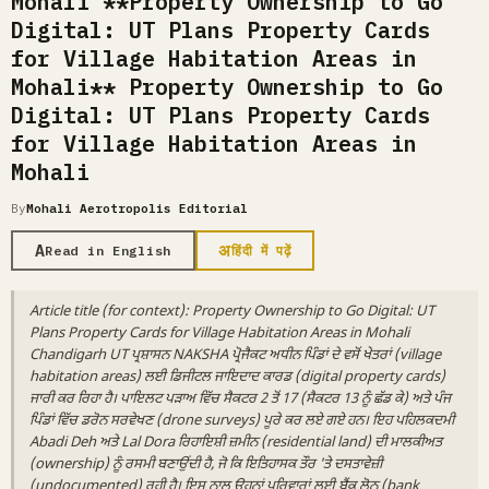
Mohali **Property Ownership to Go
Digital: UT Plans Property Cards
for Village Habitation Areas in
Mohali** Property Ownership to Go
Digital: UT Plans Property Cards
for Village Habitation Areas in
Mohali
By
Mohali Aerotropolis Editorial
A
अ
Read in English
हिंदी में पढ़ें
Article title (for context): Property Ownership to Go Digital: UT
Plans Property Cards for Village Habitation Areas in Mohali
Chandigarh UT ਪ੍ਰਸ਼ਾਸਨ NAKSHA ਪ੍ਰੋਜੈਕਟ ਅਧੀਨ ਪਿੰਡਾਂ ਦੇ ਵਸੋਂ ਖੇਤਰਾਂ (village
habitation areas) ਲਈ ਡਿਜੀਟਲ ਜਾਇਦਾਦ ਕਾਰਡ (digital property cards)
ਜਾਰੀ ਕਰ ਰਿਹਾ ਹੈ। ਪਾਇਲਟ ਪੜਾਅ ਵਿੱਚ ਸੈਕਟਰ 2 ਤੋਂ 17 (ਸੈਕਟਰ 13 ਨੂੰ ਛੱਡ ਕੇ) ਅਤੇ ਪੰਜ
ਪਿੰਡਾਂ ਵਿੱਚ ਡਰੋਨ ਸਰਵੇਖਣ (drone surveys) ਪੂਰੇ ਕਰ ਲਏ ਗਏ ਹਨ। ਇਹ ਪਹਿਲਕਦਮੀ
Abadi Deh ਅਤੇ Lal Dora ਰਿਹਾਇਸ਼ੀ ਜ਼ਮੀਨ (residential land) ਦੀ ਮਾਲਕੀਅਤ
(ownership) ਨੂੰ ਰਸਮੀ ਬਣਾਉਂਦੀ ਹੈ, ਜੋ ਕਿ ਇਤਿਹਾਸਕ ਤੌਰ 'ਤੇ ਦਸਤਾਵੇਜ਼ੀ
(undocumented) ਰਹੀ ਹੈ। ਇਸ ਨਾਲ ਉਹਨਾਂ ਪਰਿਵਾਰਾਂ ਲਈ ਬੈਂਕ ਲੋਨ (bank