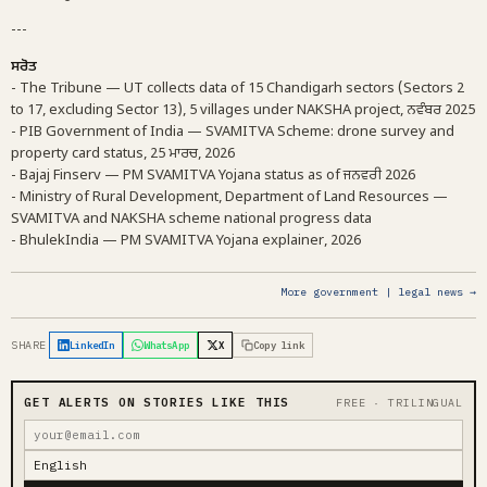
---
ਸਰੋਤ
- The Tribune — UT collects data of 15 Chandigarh sectors (Sectors 2
to 17, excluding Sector 13), 5 villages under NAKSHA project, ਨਵੰਬਰ 2025
- PIB Government of India — SVAMITVA Scheme: drone survey and
property card status, 25 ਮਾਰਚ, 2026
- Bajaj Finserv — PM SVAMITVA Yojana status as of ਜਨਵਰੀ 2026
- Ministry of Rural Development, Department of Land Resources —
SVAMITVA and NAKSHA scheme national progress data
- BhulekIndia — PM SVAMITVA Yojana explainer, 2026
More government | legal news →
SHARE
LinkedIn
WhatsApp
X
Copy link
GET ALERTS ON STORIES LIKE THIS
FREE · TRILINGUAL