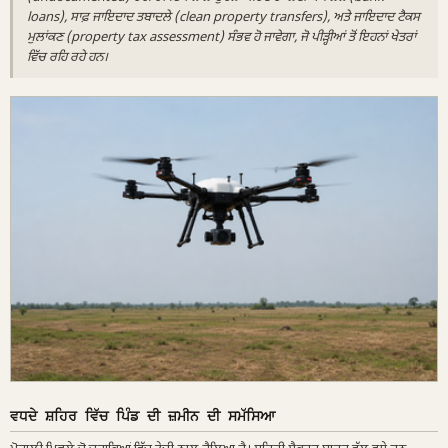
loans), ਸਾਫ਼ ਜਾਇਦਾਦ ਤਬਾਦਲੇ (clean property transfers), ਅਤੇ ਜਾਇਦਾਦ ਟੈਕਸ
ਮੁਲਾਂਕਣ (property tax assessment) ਸੰਭਵ ਹੋ ਜਾਵੇਗਾ, ਜੋ ਪੀੜ੍ਹੀਆਂ ਤੋਂ ਇਹਨਾਂ ਖੇਤਰਾਂ
ਵਿੱਚ ਰਹਿ ਰਹੇ ਹਨ।
ਵਧਦੇ ਸ਼ਹਿਰ ਵਿੱਚ ਪਿੰਡ ਦੀ ਜ਼ਮੀਨ ਦੀ ਸਮੱਸਿਆ