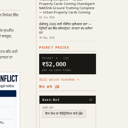
Property Cards Coming Chandigarh
NAKSHA Ground Truthing Complete
— Urban Property Cards Coming
ਊਨ ਰਿਪੋਰਟ ਵਿੱਚ
04 Jun 2026
ਚੰਡੀਗੜ੍ਹ 2026 ਲਈ ਸੰਸ਼ੋਧਿਤ ਕੁਲੈਕਟਰ ਦਰਾਂ —
ਤ੍ਰਿਸਿਟੀ ਭਰ ਵਿੱਚ ਰਜਿਸਟ੍ਰੇਸ਼ਨ ਲਾਗਤਾਂ ਵਧ ਰਹੀਆਂ
ਿੱਚ ਸੁਪਰੀਮ
ਹਨ
ੇ ਬਾਵਜੂਦ,
30 May 2026
POCKET PRICES
ਾਲਟਰ ਕਹਿ ਰਹੀ
ਦਾਲਤਾਂ ਦਾ
POCKET A · LOI
₹52,000
per sq yard today
full price tracker →
ਇਸ ਬਾਰੇ ਪੁੱਛੋ
Aero-Bot
AI
AERO-BOT
ਇਸ ਲੇਖ ਜਾਂ ਏਰੋਟ੍ਰੋਪੋਲਿਸ ਬਾਰੇ ਪੁੱਛੋ।