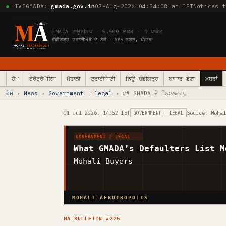
LIVE
GMADA:
gmada.gov.in
07-Aug-2026 04:34:09 am IST
Notices 
GMADA ਟਾਊਨਸ਼ਿਪ · 5,500 ਏਕੜ · 9 ਪਾਕੇਟ
ਚੰਡੀਗੜ੍ਹ ਹਵਾਈਅੱਡੇ ਦੇ ਨੇੜੇ · SAS ਨਗਰ, ਪੰਜਾਬ
ਹੋਮ
ਏਰੋਟ੍ਰੋਪੋਲਿਸ
ਮੋਹਾਲੀ
ਟ੍ਰਾਈਸਿਟੀ
ਨਿਊ ਚੰਡੀਗੜ੍ਹ
ਬਾਜ਼ਾਰ ਡੇਟਾ
ਖ਼ਬਰਾਂ
ਹੋਮ
›
News
›
Government | legal
› ## GMADA ਦੇ ਡਿਫਾਲਟਰਾ…
01 Jul 2026, 14:52 IST
Source: Moha
GOVERNMENT | LEGAL
GOVERNMENT | LEGAL
What GMADA’s Defaulters List M
Mohali Buyers
MOHALI AEROTROPOLIS
MA BULLETIN #225