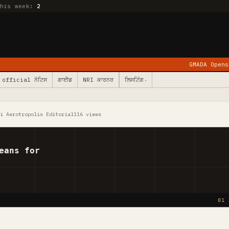
this week:
2
GMADA Opens Kurali: 78 Vil
official ਨੋਟਿਸ
ਗਾਈਡ
NRI ਕਾਰਨਰ
ਲਿਸਟਿੰਗ
▾
li Aerotropolis Editorial
116 views
eans for
01 