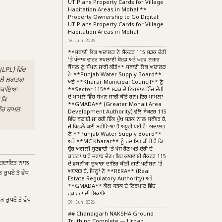
UT Plans Property Cards for Village
Habitation Areas in Mohali**
Property Ownership to Go Digital:
UT Plans Property Cards for Village
Habitation Areas in Mohali
16 Jun 2026
**ਸਥਾਈ ਲੋਕ ਅਦਾਲਤ ਨੇ ਸੈਕਟਰ 115 ਸੜਕ ਦੇਰੀ
'ਤੇ ਪੰਜਾਬ ਵਾਟਰ ਸਪਲਾਈ ਬੋਰਡ ਅਤੇ ਖਰੜ ਨਗਰ
ਕੌਂਸਲ ਨੂੰ ਸੰਮਨ ਜਾਰੀ ਕੀਤੇ** ਸਥਾਈ ਲੋਕ ਅਦਾਲਤ
JLPL) ਵਿੱਚ
ਨੇ **Punjab Water Supply Board**
ਵਾਲੇ ਲਗਭਗ
ਅਤੇ **Kharar Municipal Council** ਨੂੰ
ਦੇ ਬਕਾਇਆ
**Sector 115** ਸੜਕ ਦੇ ਨਿਰਮਾਣ ਵਿੱਚ ਦੇਰੀ
ਦੇ ਮਾਮਲੇ ਵਿੱਚ ਸੰਮਨ ਜਾਰੀ ਕੀਤੇ ਹਨ। ਇਹ ਮਾਮਲਾ
 ਕਿ
**GMADA** (Greater Mohali Area
ੱਚ ਸ਼ਾਮਲ
Development Authority) ਵੱਲੋਂ ਸੈਕਟਰ 115
ਵਿੱਚ ਬਣਾਈ ਜਾ ਰਹੀ ਇੱਕ ਮੁੱਖ ਸੜਕ ਨਾਲ ਸਬੰਧਤ ਹੈ,
ਜੋ ਪਿਛਲੇ ਕਈ ਮਹੀਨਿਆਂ ਤੋਂ ਅਧੂਰੀ ਪਈ ਹੈ। ਅਦਾਲਤ
ਨੇ **Punjab Water Supply Board**
ਅਤੇ **MC Kharar** ਨੂੰ ਹਦਾਇਤ ਕੀਤੀ ਹੈ ਕਿ
ਉਹ ਅਗਲੀ ਸੁਣਵਾਈ 'ਤੇ ਪੇਸ਼ ਹੋਣ ਅਤੇ ਦੇਰੀ ਦੇ
ਕਾਰਨਾਂ ਬਾਰੇ ਜਵਾਬ ਦੇਣ। ਇਹ ਕਾਰਵਾਈ ਸੈਕਟਰ 115
ਾਸ ਹਦਾਇਤ ਨਾਲ
ਦੇ ਵਸਨੀਕਾਂ ਦੁਆਰਾ ਦਾਇਰ ਕੀਤੀ ਗਈ ਪਟੀਸ਼ਨ 'ਤੇ
ਅਧਾਰਤ ਹੈ, ਜਿਨ੍ਹਾਂ ਨੇ **RERA** (Real
 ਰੁਪਏ ਤੋਂ ਵੱਧ
Estate Regulatory Authority) ਅਤੇ
**GMADA** ਕੋਲ ਸੜਕ ਦੇ ਨਿਰਮਾਣ ਵਿੱਚ
ਰੁਕਾਵਟਾਂ ਦੀ ਸ਼ਿਕਾਇ
 ਰੁਪਏ ਤੋਂ ਵੱਧ
09 Jun 2026
## Chandigarh NAKSHA Ground
Truthing Complete — Urban