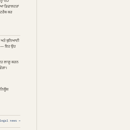
ਹਾਂ ED
ਇਆ ਡਿਫਾਲਟਰਾਂ
ਂ ਟਰੈਕ ਕਰ
ੀ ਅਤੇ ਬੁਨਿਆਦੀ
 ਹੈ — ਇਹ ਉਹ
ੀ ਇਹ ਲਾਗੂ ਕਰਨ
ਵੇਗਾ।
 ਨਿਊਜ਼
legal news →