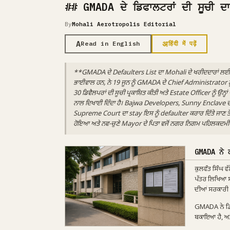
## GMADA ਦੇ ਡਿਫਾਲਟਰਾਂ ਦੀ ਸੂਚੀ ਦ
By
Mohali Aerotropolis Editorial
A
अ
Read in English
हिंदी में पढ़ें
**GMADA ਦੇ Defaulters List ਦਾ Mohali ਦੇ ਖਰੀਦਦਾਰਾਂ ਲਈ 
ਭਾਈਵਾਲ ਹਨ, ਨੇ 19 ਜੂਨ ਨੂੰ GMADA ਦੇ Chief Administrator ਨੂੰ
30 ਡਿਵੈਲਪਰਾਂ ਦੀ ਸੂਚੀ ਪ੍ਰਕਾਸ਼ਿਤ ਕੀਤੀ ਅਤੇ Estate Officer ਨੂੰ ਉਨ੍ਹ
ਨਾਲ ਦਿਖਾਈ ਦਿੰਦਾ ਹੈ। Bajwa Developers, Sunny Enclave ਦਾ ਡਿ
Supreme Court ਦਾ stay ਇਸ ਨੂੰ defaulter ਕਰਾਰ ਦਿੱਤੇ ਜਾਣ ਤੋਂ 
ਹੋਇਆ ਅਤੇ ਨਵ-ਚੁਣੇ Mayor ਦੇ ਪਿਤਾ ਵਜੋਂ ਨਗਰ ਨਿਗਮ ਪਹਿਲਕਦਮੀਆ
GMADA ਨੇ ਕ
ਕੁਲਵੰਤ ਸਿੰਘ ਵ
ਪੱਤਰ ਲਿਖਿਆ ਸੀ: 
ਦੀਆਂ ਸਰਕਾਰੀ 
GMADA ਨੇ ਡਿਫਾਲ
ਬਕਾਇਆ ਹੈ, ਅਤੇ