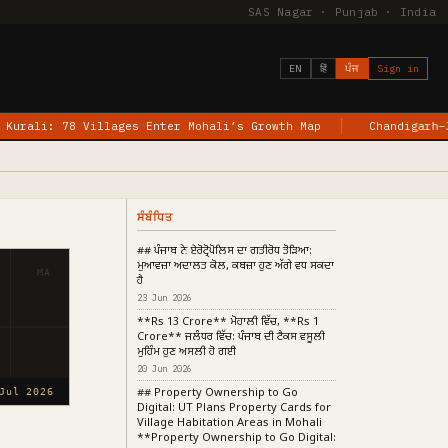
SAS Nagar · Punjab · India
EN
हिं
ਪੰਜ
Sign in
lages Enter Mohali’s Growth Map
Chandigarh–Jewar Flights B
ਸੰਬੰਧਿਤ
## ਪੰਜਾਬ ਨੇ ਏਰੋਟ੍ਰੋਪੋਲਿਸ ਦਾ ਗਤੀਰੋਧ ਤੋੜਿਆ:
ਮੁਆਵਜ਼ਾ ਅਦਾਲਤ ਕੋਲ, ਕਬਜ਼ਾ ਹੁਣ ਅੱਗੇ ਵਧ ਸਕਦਾ
MA
ਹੈ
23 Jun 2026
**Rs 13 Crore** ਮੋਹਾਲੀ ਵਿੱਚ, **Rs 1
Crore** ਜਲੰਧਰ ਵਿੱਚ: ਪੰਜਾਬ ਦੀ ਟੈਕਸ ਵਸੂਲੀ
ਮੁਹਿੰਮ ਹੁਣ ਅਸਲੀ ਹੋ ਗਈ
20 Jun 2026
## Property Ownership to Go
Jul 2026
Digital: UT Plans Property Cards for
Village Habitation Areas in Mohali
**Property Ownership to Go Digital: