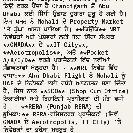
ਕਿਉਂ ਫ਼ਰਕ ਪੈਂਦਾ ਹੈ Chandigarh ਤੋਂ Abu
Dhabi ਲਈ ਸਿੱਧੀ ਉਡਾਣ ਦੁਬਾਰਾ ਸ਼ੁਰੂ ਹੋ ਗਈ ਹੈ।
ਇਸ ਖ਼ਬਰ ਨੇ Mohali ਦੇ Property Market
'ਤੇ ਡੂੰਘਾ ਅਸਰ ਪਾਇਆ ਹੈ। **ਕਿਉਂਕਿ** NRI
ਨਿਵੇਸ਼ਕਾਂ ਅਤੇ ਪੇਸ਼ੇਵਰਾਂ ਲਈ ਇਹ ਸਿੱਧਾ ਸੰਪਰਕ
**GMADA** ਦੇ **IT City**,
**Aerotropolis**, ਅਤੇ **Pocket
A/B/C/D** ਵਰਗੇ ਪ੍ਰਾਜੈਕਟਾਂ ਵਿੱਚ ਨਵੀਆਂ
ਸੰਭਾਵਨਾਵਾਂ ਖੋਲ੍ਹਦਾ ਹੈ। - **NRI ਨਿਵੇਸ਼ ਵਿੱਚ
ਵਾਧਾ:** Abu Dhabi Flight ਨੇ Mohali ਨੂੰ
UAE ਦੇ ਨਿਵੇਸ਼ਕਾਂ ਲਈ ਵਧੇਰੇ ਆਕਰਸ਼ਕ ਬਣਾ ਦਿੱਤਾ
ਹੈ, ਜਿਸ ਨਾਲ **SCO** (Shop Cum Office)
ਇਕਾਈਆਂ ਅਤੇ ਰਿਹਾਇਸ਼ੀ ਪ੍ਰਾਜੈਕਟਾਂ ਦੀ ਮੰਗ ਵਧੀ
ਹੈ। - **RERA (Punjab RERA) ਦੀ
ਭੂਮਿਕਾ:** RERA-ਰਜਿਸਟਰਡ ਪ੍ਰਾਜੈਕਟਾਂ (ਜਿਵੇਂ
GMADA ਦੇ Aerotropolis, IT City) 'ਤੇ
ਨਿਵੇਸ਼ਕਾਂ ਦਾ ਭਰੋਸਾ ਮਜ਼ਬੂਤ ਹੋ