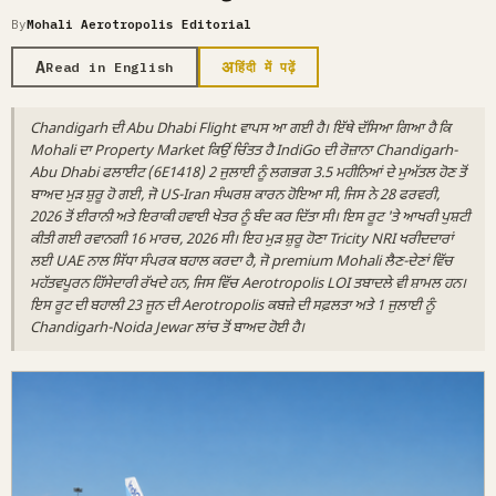
By
Mohali Aerotropolis Editorial
A
अ
Read in English
हिंदी में पढ़ें
Chandigarh ਦੀ Abu Dhabi Flight ਵਾਪਸ ਆ ਗਈ ਹੈ। ਇੱਥੇ ਦੱਸਿਆ ਗਿਆ ਹੈ ਕਿ
Mohali ਦਾ Property Market ਕਿਉਂ ਚਿੰਤਤ ਹੈ IndiGo ਦੀ ਰੋਜ਼ਾਨਾ Chandigarh-
Abu Dhabi ਫਲਾਈਟ (6E1418) 2 ਜੁਲਾਈ ਨੂੰ ਲਗਭਗ 3.5 ਮਹੀਨਿਆਂ ਦੇ ਮੁਅੱਤਲ ਹੋਣ ਤੋਂ
ਬਾਅਦ ਮੁੜ ਸ਼ੁਰੂ ਹੋ ਗਈ, ਜੋ US-Iran ਸੰਘਰਸ਼ ਕਾਰਨ ਹੋਇਆ ਸੀ, ਜਿਸ ਨੇ 28 ਫਰਵਰੀ,
2026 ਤੋਂ ਈਰਾਨੀ ਅਤੇ ਇਰਾਕੀ ਹਵਾਈ ਖੇਤਰ ਨੂੰ ਬੰਦ ਕਰ ਦਿੱਤਾ ਸੀ। ਇਸ ਰੂਟ 'ਤੇ ਆਖਰੀ ਪੁਸ਼ਟੀ
ਕੀਤੀ ਗਈ ਰਵਾਨਗੀ 16 ਮਾਰਚ, 2026 ਸੀ। ਇਹ ਮੁੜ ਸ਼ੁਰੂ ਹੋਣਾ Tricity NRI ਖਰੀਦਦਾਰਾਂ
ਲਈ UAE ਨਾਲ ਸਿੱਧਾ ਸੰਪਰਕ ਬਹਾਲ ਕਰਦਾ ਹੈ, ਜੋ premium Mohali ਲੈਣ-ਦੇਣਾਂ ਵਿੱਚ
ਮਹੱਤਵਪੂਰਨ ਹਿੱਸੇਦਾਰੀ ਰੱਖਦੇ ਹਨ, ਜਿਸ ਵਿੱਚ Aerotropolis LOI ਤਬਾਦਲੇ ਵੀ ਸ਼ਾਮਲ ਹਨ।
ਇਸ ਰੂਟ ਦੀ ਬਹਾਲੀ 23 ਜੂਨ ਦੀ Aerotropolis ਕਬਜ਼ੇ ਦੀ ਸਫ਼ਲਤਾ ਅਤੇ 1 ਜੁਲਾਈ ਨੂੰ
Chandigarh-Noida Jewar ਲਾਂਚ ਤੋਂ ਬਾਅਦ ਹੋਈ ਹੈ।