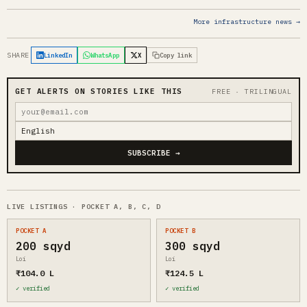
More infrastructure news →
SHARE
LinkedIn
WhatsApp
X
Copy link
GET ALERTS ON STORIES LIKE THIS
FREE · TRILINGUAL
SUBSCRIBE →
LIVE LISTINGS · POCKET A, B, C, D
POCKET A
POCKET B
200 sqyd
300 sqyd
Loi
Loi
₹104.0 L
₹124.5 L
✓ verified
✓ verified