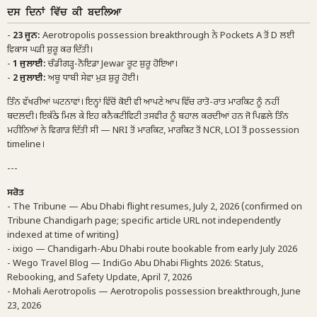
ਦਸ ਦਿਨਾਂ ਵਿੱਚ ਕੀ ਬਦਲਿਆ
-
23 ਜੂਨ:
Aerotropolis possession breakthrough ਨੇ Pockets A ਤੋਂ D ਲਈ
ਵਿਕਾਸ ਘੜੀ ਸ਼ੁਰੂ ਕਰ ਦਿੱਤੀ।
-
1 ਜੁਲਾਈ:
ਚੰਡੀਗੜ੍ਹ-ਨੋਇਡਾ Jewar ਰੂਟ ਸ਼ੁਰੂ ਹੋਇਆ।
-
2 ਜੁਲਾਈ:
ਅਬੂ ਧਾਬੀ ਸੇਵਾ ਮੁੜ ਸ਼ੁਰੂ ਹੋਈ।
ਤਿੰਨ ਵੱਖਰੀਆਂ ਘਟਨਾਵਾਂ। ਇਨ੍ਹਾਂ ਵਿੱਚੋਂ ਕੋਈ ਵੀ ਆਪਣੇ ਆਪ ਵਿੱਚ ਰਾਤੋ-ਰਾਤ ਮਾਰਕਿਟ ਨੂੰ ਨਹੀਂ
ਬਦਲਦੀ। ਇਕੱਠੇ ਮਿਲ ਕੇ ਇਹ ਕਨੈਕਟੀਵਿਟੀ ਤਸਵੀਰ ਨੂੰ ਬਹਾਲ ਕਰਦੀਆਂ ਹਨ ਜੋ ਪਿਛਲੇ ਤਿੰਨ
ਮਹੀਨਿਆਂ ਨੇ ਵਿਗਾੜ ਦਿੱਤੀ ਸੀ — NRI ਤੋਂ ਮਾਰਕਿਟ, ਮਾਰਕਿਟ ਤੋਂ NCR, LOI ਤੋਂ possession
timeline।
---
ਸਰੋਤ
- The Tribune — Abu Dhabi flight resumes, July 2, 2026 (confirmed on
Tribune Chandigarh page; specific article URL not independently
indexed at time of writing)
- ixigo — Chandigarh-Abu Dhabi route bookable from early July 2026
- Wego Travel Blog — IndiGo Abu Dhabi Flights 2026: Status,
Rebooking, and Safety Update, April 7, 2026
- Mohali Aerotropolis — Aerotropolis possession breakthrough, June
23, 2026