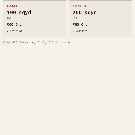
POCKET A
POCKET B
100 sqyd
200 sqyd
Loi
Loi
₹68.0 L
₹83.0 L
✓ verified
✓ verified
View all Pocket A, B, C, D listings →