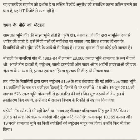
यह वास्तविक सहयोग को दर्शाता है या लक्षित रिकॉर्ड अनुरोध को संसाधित करना कठिन बनाने का
प्रयास है, यह HT रिपोर्ट से स्पष्ट नहीं है।
समन के पीछे का घोटाला
शामलात भूमि गाँव की साझा भूमि होती है। कृषि क्षेत्र, चरागाह, जो गाँव द्वारा सामूहिक रूप से
धारित की जाती है। इसे निजी पक्षों को नहीं बेचा जा सकता। यह प्रतिबंध राजस्व विभाग के
दिशानिर्देशों और सुप्रीम कोर्ट के आदेशों में मौजूद है। राजस्व श्रृंखला में हर कोई इसे जानता है।
मोहाली के माजरियां गाँव में, 1983-84 में लगभग 29,000 कनाल भूमि शामलात के रूप में दर्ज
थी। अगले तीन दशकों में, म्यूटेशन, जाली दस्तावेजों और पावर ऑफ अटॉर्नी व्यवस्थाओं की एक
श्रृंखला के माध्यम से, इसका एक बड़ा हिस्सा चुपचाप निजी हाथों में चला गया।
तंत्र: गाँव के निवासियों द्वारा दायर म्यूटेशन 3159 के साथ छेड़छाड़ की गई ताकि 558 एकड़ भूमि
14 व्यक्तियों के नाम पर पंजीकृत दिखाई दे, जिनमें से 12 फर्जी थे। 18 और 19 जून 2014 को,
लगभग 578 एकड़ भूमि धोखाधड़ी से हस्तांतरित की गई। जिन मूल दस्तावेजों के तहत ये
हस्तांतरण किए गए थे, उन्हें बाद में राजस्व विभाग के रिकॉर्ड से नष्ट कर दिया गया।
पड़ोसी गाँव स्योंक में भी यही पैटर्न था। नायब तहसीलदार वरिंदरपाल सिंह ढूट ने 28 सितंबर
2016 को स्पष्ट निषेधात्मक आदेशों और सुप्रीम कोर्ट के निर्देश के बावजूद 10,365 कनाल और
19 मरले शामलात भूमि का निजी व्यक्तियों को म्यूटेशन मंजूर कर दिया। उन्होंने फिर भी ऐसा
किया।