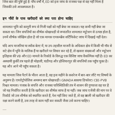
जिस बात की पुष्टि हुई है: पाँच वर्षों में, ED को इस जांच के राजस्व पक्ष से वह नहीं मिला है
जिसकी उसे आवश्यकता है।
इन गाँवों के पास खरीदारों को क्या पता होना चाहिए
शामलात भूमि को कानूनी रूप से निजी पक्षों को नहीं बेचा जा सकता। यह कभी नहीं बेचा जा
सकता था। जिन संपत्तियों का शीर्षक धोखाधड़ी से रूपांतरित शामलात म्यूटेशन से उत्पन्न होता है,
उनमें शीर्षक जोखिम होता है जो एक मानक एनकम्ब्रेंस सर्टिफिकेट जांच में दिखाई नहीं देता।
यदि आप माजरियां या स्योंक बेल्ट में, या उप-तहसील माजरी के अधिकार क्षेत्र में किसी भी गाँव से
सटे क्षेत्र में भूमि के मालिक हैं या खरीदने पर विचार कर रहे हैं, तो खसरा संख्याओं और म्यूटेशन
इतिहास की VB और ED मामले के रिकॉर्ड के विरुद्ध एक विशिष्ट जांच वैकल्पिक नहीं है। ED का
अस्थायी कुर्की तंत्र पहले ही मोहाली, चंडीगढ़ और होशियारपुर की संपत्तियों तक पहुँच चुका है।
यह और आगे भी पहुँच सकता है।
यह मामला जिस पैटर्न के भीतर आता है, वह इस महीने के कवरेज में बार-बार लौटे गए विषयों के
अनुरूप है। एयरोट्रोपोलिस अमरूद बाग धोखाधड़ी। GMADA बकाया डिफॉल्ट। CBI-PVB
रिश्वत मामला। पंजाब के संपत्ति और राजस्व पारिस्थितिकी तंत्र में शासन की गुणवत्ता वह चर है
जो यह निर्धारित करती है कि खरीदार का शीर्षक साफ है या नहीं। जब जांच एजेंसी की मांग पर वे
रिकॉर्ड जो उस शीर्षक को स्थापित करते हैं, पेश नहीं किए जाते हैं, तो वह प्रणाली जो खरीदार की
रक्षा करने वाली है, उस तरह से काम नहीं कर सकती जैसा उसे करना चाहिए।
---