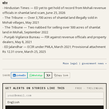
स्रोत
- Hindustan Times — ED yet to get hold of record from Mohali revenue
officials in shamlat land scam, June 25, 2026
- The Tribune — Over 3,700 acres of shamlat land illegally sold in
Mohali villages, May 2021
- The Tribune — Two nabbed for selling over 500 acres of shamlat
land in Mohali, September 2022
- Punjab Vigilance Bureau — FIR against revenue officials and property
dealers, May 8, 2021
- ED Jalandhar — ECIR under PMLA, March 2021; Provisional attachment
Rs 12.31 crore, March 25, 2025
More legal | government news →
SHARE
LinkedIn
WhatsApp
X
Copy link
GET ALERTS ON STORIES LIKE THIS
FREE · TRILINGUAL