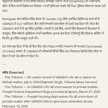
ਗ੍ਰਿਫਤਾਰੀ ਕਰਵਾਈ ਹੈ ਅਤੇ ਕਥਿਤ RERA ਲੇਆਉਟ ਪਲਾਨ ਖਾਮੀ (loophole) ਦਾ ਪਰਦਾਫਾਸ਼
ਕੀਤਾ ਹੈ ਜਿਸ ਰਾਹੀਂ ਡਿਵੈਲਪਰ ਸੈਕਸ਼ਨ 14 ਦੀ ਉਲੰਘਣਾ ਕਰਦੇ ਹੋਏ ਮਿਡ-ਪ੍ਰੋਜੈਕਟ ਯੋਜਨਾਵਾਂ ਬਦਲ ਰਹੇ
ਹਨ।
Remigate ਕੇਸ ਚਰਿੱਤਰ ਵਿੱਚ ਵੱਖਰਾ ਹੈ। Suntec City ਇੱਕ ਪ੍ਰਾਈਵੇਟ ਡਿਵੈਲਪਰ ਬਾਰੇ ਸੀ ਜੋ
GMADA ਤੋਂ CLU ਪਰਮਿਸ਼ਨ ਲੈਣ ਲਈ ਜਾਅਲੀ ਦਸਤਾਵੇਜ਼ਾਂ ਦੀ ਵਰਤੋਂ ਕਰ ਰਿਹਾ ਸੀ। ਇਹ ਕੇਸ
GMADA ਬਾਰੇ ਹੈ ਜੋ ਖੁਦ ਇੱਕ ਪ੍ਰਾਈਵੇਟ ਪਾਰਟੀ ਦੇ ਹੱਕ ਵਿੱਚ, ਰਸਮੀ ਵਿੱਤ ਵਿਭਾਗ ਦੇ ਇਤਰਾਜ਼ਾਂ ਦੇ
ਬਾਵਜੂਦ, ਇੱਕ ਅਜਿਹੀ ਪ੍ਰਕਿਰਿਆ ਰਾਹੀਂ ਬਕਾਇਆ ਮੁਆਫ ਕਰ ਰਿਹਾ ਹੈ ਜਿਸਨੂੰ ਵਿੱਤ ਵਿਭਾਗ ਕਹਿੰਦਾ ਹੈ
ਕਿ ਵੈਧ ਰੂਪ ਵਿੱਚ ਮਨਜ਼ੂਰ ਨਹੀਂ ਸੀ।
ED ਜਾਂਚ ਕਰ ਰਿਹਾ ਹੈ ਕਿ ਕੀ ਇਹ ਲੈਣ-ਦੇਣ PMLA ਅਧੀਨ ਅਪਰਾਧ ਦੀ ਆਮਦਨ (proceeds
of crime) ਬਣਦਾ ਹੈ। GMADA ਦੇ ਅਧਿਕਾਰੀ ਦਿੱਲੀ ਵਿੱਚ ਹਨ। ਰਿਕਾਰਡ ਡਿਜੀਟਾਈਜ਼ ਕੀਤਾ ਜਾ
ਰਿਹਾ ਹੈ ਅਤੇ ਪੇਸ਼ ਕੀਤਾ ਜਾ ਰਿਹਾ ਹੈ।
---
ਸਰੋਤ (Sources)
- The Tribune — ED seeks record of GMADA's Rs 40-cr waiver to
Mohali realtor, July 6, 2026 (Rajmeet Singh, Tribune News Service)
- The Tribune — In GMADA's Rs 40 crore waiver to private builder,
Punjab Finance Department flags procedural lapses, March 27, 2026
- The Tribune — Punjab housing dept waives Rs 40 crore dues of
private realtor after GMADA fails to give basic amenities at site,
February 16, 2026