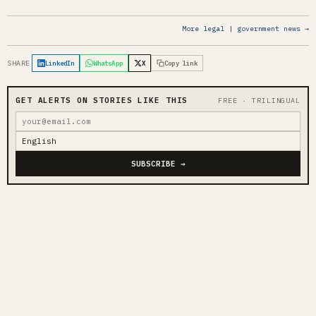
More legal | government news →
SHARE
LinkedIn
WhatsApp
X
Copy link
GET ALERTS ON STORIES LIKE THIS
FREE · TRILINGUAL
SUBSCRIBE →