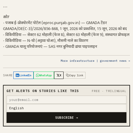
---
स्रोत
- पंजाब ई-प्रोक्योरमेंट पोर्टल (eproc.punjab.gov.in) — GMADA टेंडर
GMADA/DE(C-3)/2026/856-868, 1 जून, 2026 को प्रकाशित, 15 जून, 2026 को बंद
- विकिपीडिया — सेक्टर 62 मोहाली (फेज 8), सेक्टर 63 मोहाली (फेज 9), संस्थागत प्रोफाइल
- विकिपीडिया — N-चो (अट्टावा चोआ), मौसमी नाले का विवरण
- GMADA चालू परियोजनाएं — SAS नगर बुनियादी ढांचा पाइपलाइन
More infrastructure | government news →
SHARE
LinkedIn
WhatsApp
X
Copy link
GET ALERTS ON STORIES LIKE THIS
FREE · TRILINGUAL
SUBSCRIBE →