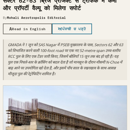
सेक्टर 62-63 ब्रिज प्रोजेक्ट से ट्रैफिक में कमी
और प्रॉपर्टी वैल्यू को मिलेगा सपोर्ट
By
Mohali Aerotropolis Editorial
A
ਅ
Read in English
ਪੰਜਾਬੀ ਚ ਪੜ੍ਹੋ
GMADA ने 1 जून को SAS Nagar में PSEB मुख्यालय के पास, Sectors 62 और 63
को विभाजित करने वाली 100-foot road पर एक नए 52-metre span उच्च-स्तरीय
RCC पुल के लिए एक टेंडर जारी किया, जिसमें बोलियाँ 15 जून तक बंद हो रही हैं। यह
पुल एक निचले-स्तर के क्रॉसिंग को बदल देता है जो मानसून के दौरान मौसमी N-Choe में
बाढ़ आने पर उपयोगिता खो देता है, और इसमें पाँच साल के रखरखाव के साथ आसन्न
मौजूदा पुल की रेट्रोफिटिंग शामिल है।