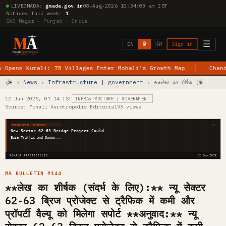
LIVE
GMADA:
gmada.gov.in
08-Aug-2026 10:34:04 am IST
Notices this week:
1
SAS Nagar · Punjab · India
☰
EN
हिं
ਪੰਜ
Sign in
s Kurali: 78 Villages Enter Mohali’s Growth Map
Chandigarh
होम
›
News
›
Infrastructure | government
› **लेख का शीर्षक (�…
12 Jun 2026, 07:14 IST
INFRASTRUCTURE | GOVERNMENT
Source: Mohali Aerotropolis Editorial
93 views
MA
INFRASTRUCTURE | GOVERNMENT
New Sector 62–63 Bridge Project Could
Ease Traffic and Suppo...
MOHALI AEROTROPOLIS
12 Jun 2026
MA BULLETIN #144
**लेख का शीर्षक (संदर्भ के लिए):** न्यू सेक्टर
62-63 ब्रिज प्रोजेक्ट से ट्रैफिक में कमी और
प्रॉपर्टी वैल्यू को मिलेगा सपोर्ट **अनुवाद:** न्यू