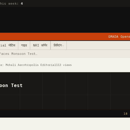
this week:
4
GMADA Opens Kurali: 78 
ial नोटिस
गाइड
NRI कॉर्नर
लिस्टिंग
▾
Faces Monsoon Test…
ce: Mohali Aerotropolis Editorial
113 views
oon Test
18 