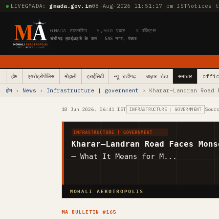
LIVE
GMADA:
gmada.gov.in
08-Aug-2026 11:51:18 pm IST
Notices 
GMADA टाउनशिप · 5,500 एकड़ · 9 पॉकेट्स
चंडीगढ़ हवाईअड्डे के पास · SAS नगर, पंजाब
होम
एयरोट्रोपोलिस
मोहाली
ट्राईसिटी
न्यू चंडीगढ़
बाज़ार डेटा
समाचार
offic
होम
›
News
›
Infrastructure | government
› Kharar–Landran Road 
18 Jun 2026, 06:41 IST
Sour
INFRASTRUCTURE | GOVERNMENT
INFRASTRUCTURE | GOVERNMENT
Kharar–Landran Road Faces Mons
— What It Means for M...
MOHALI AEROTROPOLIS
MA BULLETIN #165