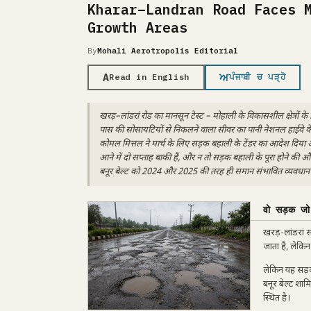
Kharar–Landran Road Faces 
Growth Areas
By
Mohali Aerotropolis Editorial
A
ਅ
Read in English
ਪੰਜਾਬੀ ਚ ਪੜ੍ਹੋ
खरड़–लांडरां रोड का मानसून टेस्ट – मोहाली के विकासशील क्षेत्रो
पास की सोसायटियों से निकलने वाला सीवर का पानी नेशनल हाईवे के
कोमल मित्तल ने मार्च के लिए सड़क बहाली के टेंडर का आदेश दिया और
आने में दो सप्ताह बाकी हैं, और न तो सड़क बहाली के पूरा होने की औ
बनूर बेल्ट को 2024 और 2025 की तरह ही समान संभावित व्यवधान 
वो सड़क जो
खरड़-लांडरां स
जाता है, लेकिन
लेकिन यह सड़क
बनूर बेल्ट शाम
स्थित है।