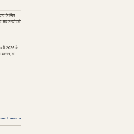
खाव के लिए
लिए सड़क खोदती
जनवरी 2026 के
श्वासन, या
nment news →