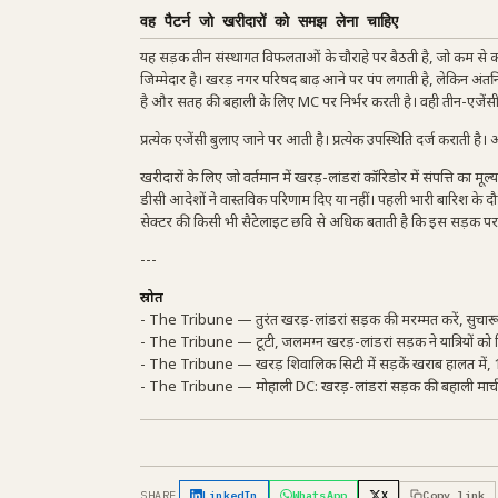
वह पैटर्न जो खरीदारों को समझ लेना चाहिए
यह सड़क तीन संस्थागत विफलताओं के चौराहे पर बैठती है, जो कम से 
जिम्मेदार है। खरड़ नगर परिषद बाढ़ आने पर पंप लगाती है, लेकिन अ
है और सतह की बहाली के लिए MC पर निर्भर करती है। वही तीन-एजेंस
प्रत्येक एजेंसी बुलाए जाने पर आती है। प्रत्येक उपस्थिति दर्ज कराती ह
खरीदारों के लिए जो वर्तमान में खरड़-लांडरां कॉरिडोर में संपत्ति का 
डीसी आदेशों ने वास्तविक परिणाम दिए या नहीं। पहली भारी बारिश के द
सेक्टर की किसी भी सैटेलाइट छवि से अधिक बताती है कि इस सड़क पर
---
स्रोत
- The Tribune — तुरंत खरड़-लांडरां सड़क की मरम्मत करें, सुचारू 
- The Tribune — टूटी, जलमग्न खरड़-लांडरां सड़क ने यात्रियों को
- The Tribune — खरड़ शिवालिक सिटी में सड़कें खराब हालत में, 
- The Tribune — मोहाली DC: खरड़-लांडरां सड़क की बहाली मार्च म
SHARE
LinkedIn
WhatsApp
X
Copy link