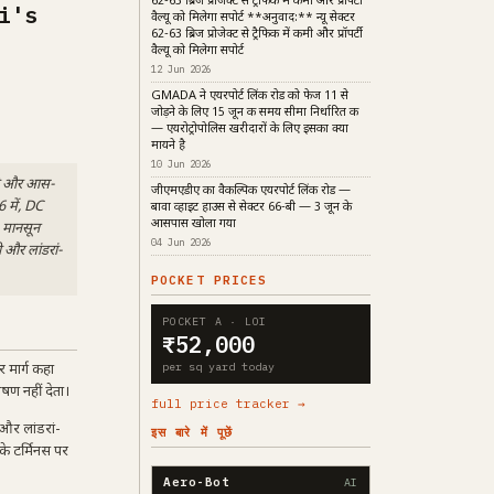
62-63 ब्रिज प्रोजेक्ट से ट्रैफिक में कमी और प्रॉपर्टी
i's
वैल्यू को मिलेगा सपोर्ट **अनुवाद:** न्यू सेक्टर
62-63 ब्रिज प्रोजेक्ट से ट्रैफिक में कमी और प्रॉपर्टी
वैल्यू को मिलेगा सपोर्ट
12 Jun 2026
GMADA ने एयरपोर्ट लिंक रोड को फेज 11 से
जोड़ने के लिए 15 जून की समय सीमा निर्धारित की
— एयरोट्रोपोलिस खरीदारों के लिए इसका क्या
मायने है
10 Jun 2026
सिटी और आस-
जीएमएडीए का वैकल्पिक एयरपोर्ट लिंक रोड —
 में, DC
बावा व्हाइट हाउस से सेक्टर 66-बी — 3 जून के
आसपास खोला गया
। मानसून
04 Jun 2026
 और लांडरां-
POCKET PRICES
POCKET A · LOI
₹52,000
per sq yard today
र मार्ग कहा
ाषण नहीं देता।
full price tracker →
और लांडरां-
इस बारे में पूछें
 के टर्मिनस पर
Aero-Bot
AI