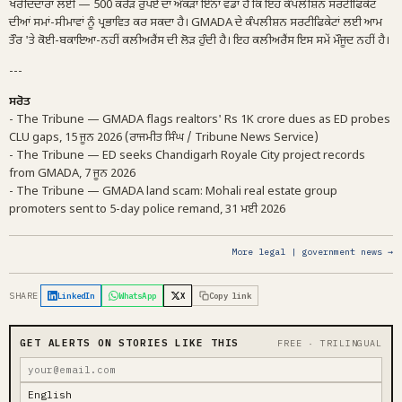
ਖਰੀਦਦਾਰਾਂ ਲਈ — 500 ਕਰੋੜ ਰੁਪਏ ਦਾ ਅੰਕੜਾ ਇੰਨਾ ਵੱਡਾ ਹੈ ਕਿ ਇਹ ਕੰਪਲੀਸ਼ਨ ਸਰਟੀਫਿਕੇਟ
ਦੀਆਂ ਸਮਾਂ-ਸੀਮਾਵਾਂ ਨੂੰ ਪ੍ਰਭਾਵਿਤ ਕਰ ਸਕਦਾ ਹੈ। GMADA ਦੇ ਕੰਪਲੀਸ਼ਨ ਸਰਟੀਫਿਕੇਟਾਂ ਲਈ ਆਮ
ਤੌਰ 'ਤੇ ਕੋਈ-ਬਕਾਇਆ-ਨਹੀਂ ਕਲੀਅਰੈਂਸ ਦੀ ਲੋੜ ਹੁੰਦੀ ਹੈ। ਇਹ ਕਲੀਅਰੈਂਸ ਇਸ ਸਮੇਂ ਮੌਜੂਦ ਨਹੀਂ ਹੈ।
---
ਸਰੋਤ
- The Tribune — GMADA flags realtors' Rs 1K crore dues as ED probes
CLU gaps, 15 ਜੂਨ 2026 (ਰਾਜਮੀਤ ਸਿੰਘ / Tribune News Service)
- The Tribune — ED seeks Chandigarh Royale City project records
from GMADA, 7 ਜੂਨ 2026
- The Tribune — GMADA land scam: Mohali real estate group
promoters sent to 5-day police remand, 31 ਮਈ 2026
More legal | government news →
SHARE
LinkedIn
WhatsApp
X
Copy link
GET ALERTS ON STORIES LIKE THIS
FREE · TRILINGUAL