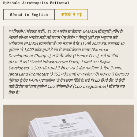
By
Mohali Aerotropolis Editorial
A
अ
Read in English
हिंदी में पढ़ें
**ਸਿਰਲੇਖ (ਸੰਦਰਭ ਲਈ): ₹1,014 ਕਰੋੜ ਦਾ ਵਿਵਾਦ: GMADA ਦੀ ਵਸੂਲੀ ਮੁਹਿੰਮ ਨੇ
ਮੋਹਾਲੀ ਰੀਅਲ ਅਸਟੇਟ ਲਈ ਨਵੇਂ ਸਵਾਲ ਖੋਲ੍ਹ ਦਿੱਤੇ** ਇਸਨੂੰ ਪੂਰੀ ਤਰ੍ਹਾਂ ਅਨੁਵਾਦ ਕਰੋ:
ਅਧਿਕਾਰਤ GMADA ਦਸਤਾਵੇਜ਼ਾਂ ਤੋਂ ਪਤਾ ਲੱਗਦਾ ਹੈ ਕਿ 31 ਮਈ 2026 ਤੱਕ, ਲਗਭਗ 30
ਪ੍ਰਮੋਟਰਾਂ 'ਤੇ 1,000 ਕਰੋੜ ਰੁਪਏ ਤੋਂ ਵੱਧ ਦੇ ਬਾਹਰੀ ਵਿਕਾਸ ਚਾਰਜ (External
Development Charges), ਲਾਇਸੈਂਸ ਫੀਸਾਂ (Licence Fees), ਅਤੇ ਸਮਾਜਿਕ
ਬੁਨਿਆਦੀ ਢਾਂਚੇ (Social Infrastructure Dues) ਦੇ ਬਕਾਏ ਹਨ। Bajwa
Developers 'ਤੇ 500 ਕਰੋੜ ਰੁਪਏ ਤੋਂ ਵੱਧ ਦਾ ਸਭ ਤੋਂ ਵੱਡਾ ਬਕਾਇਆ ਹੈ, ਇਸ ਤੋਂ ਬਾਅਦ
Janta Land Promoters 'ਤੇ 152 ਕਰੋੜ ਰੁਪਏ ਦਾ ਬਕਾਇਆ ਹੈ। ਸਰਕਾਰ ਨੇ ਡਿਫਾਲਟਰ
ਪ੍ਰੋਜੈਕਟਾਂ ਨੂੰ ਹੋਰ PAPR ਪ੍ਰਵਾਨਗੀਆਂ 'ਤੇ ਰੋਕ ਲਗਾ ਦਿੱਤੀ ਹੈ, ਜਦੋਂ ਕਿ ED ਵੱਖਰੇ ਤੌਰ 'ਤੇ ਉਹੀਂ
ਕਈ ਡਿਵੈਲਪਰਾਂ ਨਾਲ ਜੁੜੀਆਂ CLU ਬੇਨਿਯਮੀਆਂ (CLU Irregularities) ਦੀ ਜਾਂਚ ਕਰ
ਰਿਹਾ ਹੈ।