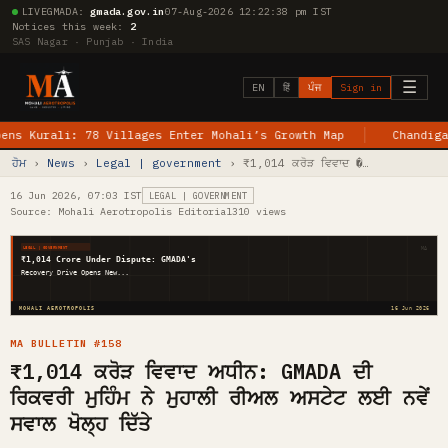
LIVE
GMADA:
gmada.gov.in
07-Aug-2026 12:22:39 pm IST
Notices this week:
2
SAS Nagar · Punjab · India
☰
EN
हिं
ਪੰਜ
Sign in
rali: 78 Villages Enter Mohali’s Growth Map
Chandigarh–Jew
ਹੋਮ
›
News
›
Legal | government
› ₹1,014 ਕਰੋੜ ਵਿਵਾਦ �…
16 Jun 2026, 07:03 IST
LEGAL | GOVERNMENT
Source: Mohali Aerotropolis Editorial
310 views
MA
LEGAL | GOVERNMENT
₹1,014 Crore Under Dispute: GMADA's
Recovery Drive Opens New...
MOHALI AEROTROPOLIS
16 Jun 2026
MA BULLETIN #158
₹1,014 ਕਰੋੜ ਵਿਵਾਦ ਅਧੀਨ: GMADA ਦੀ
ਰਿਕਵਰੀ ਮੁਹਿੰਮ ਨੇ ਮੁਹਾਲੀ ਰੀਅਲ ਅਸਟੇਟ ਲਈ ਨਵੇਂ
ਸਵਾਲ ਖੋਲ੍ਹ ਦਿੱਤੇ