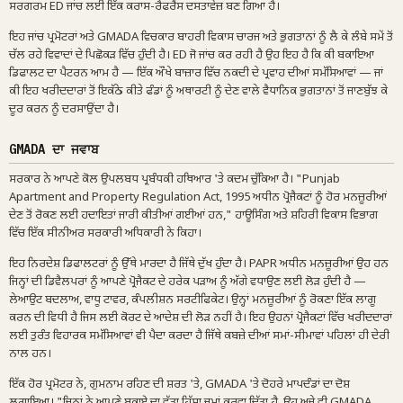
ਸਰਗਰਮ ED ਜਾਂਚ ਲਈ ਇੱਕ ਕਰਾਸ-ਰੈਫਰੈਂਸ ਦਸਤਾਵੇਜ਼ ਬਣ ਗਿਆ ਹੈ।
ਇਹ ਜਾਂਚ ਪ੍ਰਮੋਟਰਾਂ ਅਤੇ GMADA ਵਿਚਕਾਰ ਬਾਹਰੀ ਵਿਕਾਸ ਚਾਰਜ ਅਤੇ ਭੁਗਤਾਨਾਂ ਨੂੰ ਲੈ ਕੇ ਲੰਬੇ ਸਮੇਂ ਤੋਂ
ਚੱਲ ਰਹੇ ਵਿਵਾਦਾਂ ਦੇ ਪਿਛੋਕੜ ਵਿੱਚ ਹੁੰਦੀ ਹੈ। ED ਜੋ ਜਾਂਚ ਕਰ ਰਹੀ ਹੈ ਉਹ ਇਹ ਹੈ ਕਿ ਕੀ ਬਕਾਇਆ
ਡਿਫਾਲਟ ਦਾ ਪੈਟਰਨ ਆਮ ਹੈ — ਇੱਕ ਔਖੇ ਬਾਜ਼ਾਰ ਵਿੱਚ ਨਕਦੀ ਦੇ ਪ੍ਰਵਾਹ ਦੀਆਂ ਸਮੱਸਿਆਵਾਂ — ਜਾਂ
ਕੀ ਇਹ ਖਰੀਦਦਾਰਾਂ ਤੋਂ ਇਕੱਠੇ ਕੀਤੇ ਫੰਡਾਂ ਨੂੰ ਅਥਾਰਟੀ ਨੂੰ ਦੇਣ ਵਾਲੇ ਵੈਧਾਨਿਕ ਭੁਗਤਾਨਾਂ ਤੋਂ ਜਾਣਬੁੱਝ ਕੇ
ਦੂਰ ਕਰਨ ਨੂੰ ਦਰਸਾਉਂਦਾ ਹੈ।
GMADA ਦਾ ਜਵਾਬ
ਸਰਕਾਰ ਨੇ ਆਪਣੇ ਕੋਲ ਉਪਲਬਧ ਪ੍ਰਬੰਧਕੀ ਹਥਿਆਰ 'ਤੇ ਕਦਮ ਚੁੱਕਿਆ ਹੈ। "Punjab
Apartment and Property Regulation Act, 1995 ਅਧੀਨ ਪ੍ਰੋਜੈਕਟਾਂ ਨੂੰ ਹੋਰ ਮਨਜ਼ੂਰੀਆਂ
ਦੇਣ ਤੋਂ ਰੋਕਣ ਲਈ ਹਦਾਇਤਾਂ ਜਾਰੀ ਕੀਤੀਆਂ ਗਈਆਂ ਹਨ," ਹਾਊਸਿੰਗ ਅਤੇ ਸ਼ਹਿਰੀ ਵਿਕਾਸ ਵਿਭਾਗ
ਵਿੱਚ ਇੱਕ ਸੀਨੀਅਰ ਸਰਕਾਰੀ ਅਧਿਕਾਰੀ ਨੇ ਕਿਹਾ।
ਇਹ ਨਿਰਦੇਸ਼ ਡਿਫਾਲਟਰਾਂ ਨੂੰ ਉੱਥੇ ਮਾਰਦਾ ਹੈ ਜਿੱਥੇ ਦੁੱਖ ਹੁੰਦਾ ਹੈ। PAPR ਅਧੀਨ ਮਨਜ਼ੂਰੀਆਂ ਉਹ ਹਨ
ਜਿਨ੍ਹਾਂ ਦੀ ਡਿਵੈਲਪਰਾਂ ਨੂੰ ਆਪਣੇ ਪ੍ਰੋਜੈਕਟ ਦੇ ਹਰੇਕ ਪੜਾਅ ਨੂੰ ਅੱਗੇ ਵਧਾਉਣ ਲਈ ਲੋੜ ਹੁੰਦੀ ਹੈ —
ਲੇਆਉਟ ਬਦਲਾਅ, ਵਾਧੂ ਟਾਵਰ, ਕੰਪਲੀਸ਼ਨ ਸਰਟੀਫਿਕੇਟ। ਉਨ੍ਹਾਂ ਮਨਜ਼ੂਰੀਆਂ ਨੂੰ ਰੋਕਣਾ ਇੱਕ ਲਾਗੂ
ਕਰਨ ਦੀ ਵਿਧੀ ਹੈ ਜਿਸ ਲਈ ਕੋਰਟ ਦੇ ਆਦੇਸ਼ ਦੀ ਲੋੜ ਨਹੀਂ ਹੈ। ਇਹ ਉਹਨਾਂ ਪ੍ਰੋਜੈਕਟਾਂ ਵਿੱਚ ਖਰੀਦਦਾਰਾਂ
ਲਈ ਤੁਰੰਤ ਵਿਹਾਰਕ ਸਮੱਸਿਆਵਾਂ ਵੀ ਪੈਦਾ ਕਰਦਾ ਹੈ ਜਿੱਥੇ ਕਬਜ਼ੇ ਦੀਆਂ ਸਮਾਂ-ਸੀਮਾਵਾਂ ਪਹਿਲਾਂ ਹੀ ਦੇਰੀ
ਨਾਲ ਹਨ।
ਇੱਕ ਹੋਰ ਪ੍ਰਮੋਟਰ ਨੇ, ਗੁਮਨਾਮ ਰਹਿਣ ਦੀ ਸ਼ਰਤ 'ਤੇ, GMADA 'ਤੇ ਦੋਹਰੇ ਮਾਪਦੰਡਾਂ ਦਾ ਦੋਸ਼
ਲਗਾਇਆ। "ਜਿਨ੍ਹਾਂ ਨੇ ਆਪਣੇ ਬਕਾਏ ਦਾ ਵੱਡਾ ਹਿੱਸਾ ਜਮ੍ਹਾਂ ਕਰਵਾ ਦਿੱਤਾ ਹੈ, ਉਹ ਅਜੇ ਵੀ GMADA