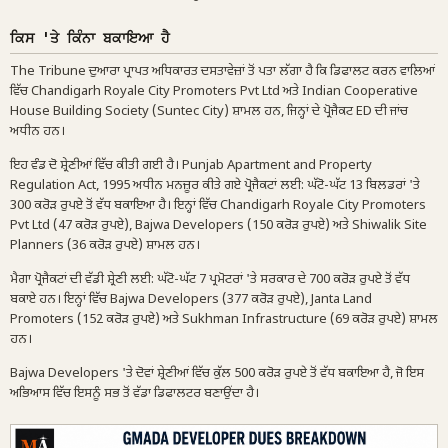
ਕਿਸ 'ਤੇ ਕਿੰਨਾ ਬਕਾਇਆ ਹੈ
The Tribune ਦੁਆਰਾ ਪ੍ਰਾਪਤ ਅਧਿਕਾਰਤ ਦਸਤਾਵੇਜ਼ਾਂ ਤੋਂ ਪਤਾ ਲੱਗਾ ਹੈ ਕਿ ਡਿਫਾਲਟ ਕਰਨ ਵਾਲਿਆਂ
ਵਿੱਚ Chandigarh Royale City Promoters Pvt Ltd ਅਤੇ Indian Cooperative
House Building Society (Suntec City) ਸ਼ਾਮਲ ਹਨ, ਜਿਨ੍ਹਾਂ ਦੇ ਪ੍ਰੋਜੈਕਟ ED ਦੀ ਜਾਂਚ
ਅਧੀਨ ਹਨ।
ਇਹ ਵੰਡ ਦੋ ਸ਼੍ਰੇਣੀਆਂ ਵਿੱਚ ਕੀਤੀ ਗਈ ਹੈ। Punjab Apartment and Property
Regulation Act, 1995 ਅਧੀਨ ਮਨਜ਼ੂਰ ਕੀਤੇ ਗਏ ਪ੍ਰੋਜੈਕਟਾਂ ਲਈ: ਘੱਟੋ-ਘੱਟ 13 ਬਿਲਡਰਾਂ 'ਤੇ
300 ਕਰੋੜ ਰੁਪਏ ਤੋਂ ਵੱਧ ਬਕਾਇਆ ਹੈ। ਇਨ੍ਹਾਂ ਵਿੱਚ Chandigarh Royale City Promoters
Pvt Ltd (47 ਕਰੋੜ ਰੁਪਏ), Bajwa Developers (150 ਕਰੋੜ ਰੁਪਏ) ਅਤੇ Shiwalik Site
Planners (36 ਕਰੋੜ ਰੁਪਏ) ਸ਼ਾਮਲ ਹਨ।
ਮੈਗਾ ਪ੍ਰੋਜੈਕਟਾਂ ਦੀ ਵੱਡੀ ਸ਼੍ਰੇਣੀ ਲਈ: ਘੱਟੋ-ਘੱਟ 7 ਪ੍ਰਮੋਟਰਾਂ 'ਤੇ ਸਰਕਾਰ ਦੇ 700 ਕਰੋੜ ਰੁਪਏ ਤੋਂ ਵੱਧ
ਬਕਾਏ ਹਨ। ਇਨ੍ਹਾਂ ਵਿੱਚ Bajwa Developers (377 ਕਰੋੜ ਰੁਪਏ), Janta Land
Promoters (152 ਕਰੋੜ ਰੁਪਏ) ਅਤੇ Sukhman Infrastructure (69 ਕਰੋੜ ਰੁਪਏ) ਸ਼ਾਮਲ
ਹਨ।
Bajwa Developers 'ਤੇ ਦੋਵਾਂ ਸ਼੍ਰੇਣੀਆਂ ਵਿੱਚ ਕੁੱਲ 500 ਕਰੋੜ ਰੁਪਏ ਤੋਂ ਵੱਧ ਬਕਾਇਆ ਹੈ, ਜੋ ਇਸ
ਅਭਿਆਸ ਵਿੱਚ ਇਸਨੂੰ ਸਭ ਤੋਂ ਵੱਡਾ ਡਿਫਾਲਟਰ ਬਣਾਉਂਦਾ ਹੈ।