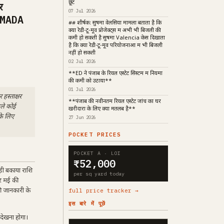
छूट
र
07 Jul 2026
 GMADA
## शीर्षक: सुषमा वेलेंसिया मामला बताता है कि
क्यों रेडी-टू-मूव प्रोजेक्ट्स में अभी भी बिजली की
कमी हो सकती है सुषमा Valencia केस दिखाता
है कि क्यों रेडी-टू-मूव परियोजनाओं में भी बिजली
नहीं हो सकती
02 Jul 2026
**ED ने पंजाब के रियल एस्टेट सिस्टम में नियमों
की कमी को उठाया**
01 Jul 2026
हस्ताक्षर
**पंजाब की नवीनतम रियल एस्टेट जांच का घर
हले कोई
खरीदारों के लिए क्या मतलब है**
के लिए
27 Jun 2026
POCKET PRICES
POCKET A · LOI
₹52,000
ड़ी बकाया राशि
per sq yard today
र मई की
ी जानकारी के
full price tracker →
इस बारे में पूछें
देखना होगा।