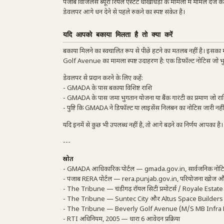
पंजाब विजिलेंस ब्यूरो रियल एस्टेट धोखाधड़ी के मामलों में मामले दर्ज क
डेवलपर आगे धन देने से पहले रुकने का स्पष्ट संकेत है।
यदि आपको बकाया मिलता है तो क्या करें
बकाया मिलने का स्वचालित रूप से पीछे हटने का मतलब नहीं है। इसका म
Golf Avenue का मामला स्पष्ट उदाहरण है: एक डिफ़ॉल्ट नोटिस जो भुग
डेवलपर से प्रदान करने के लिए कहें:
- GMADA के पास बकाया विशिष्ट राशि
- GMADA के पास जमा भुगतान योजना या बैंक गारंटी का प्रमाण जो र
- पुष्टि कि GMADA ने डिफ़ॉल्ट या लाइसेंस निलंबन का नोटिस जारी नहीं
यदि इनमें से कुछ भी उपलब्ध नहीं है, तो आगे बढ़ने का निर्णय आपका ह
---
स्रोत
- GMADA आधिकारिक पोर्टल — gmada.gov.in, सार्वजनिक नोटिस और 
- पंजाब RERA पोर्टल — rera.punjab.gov.in, परियोजना खोज औ
- The Tribune — चंडीगढ़ रॉयल सिटी प्रमोटर्स / Royale Esta
- The Tribune — Suntec City और Altus Space Builders CL
- The Tribune — Beverly Golf Avenue (M/S MB Infra Bui
- RTI अधिनियम, 2005 — धारा 6 आवेदन प्रक्रिया