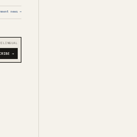
nment news →
RILINGUAL
CRIBE →