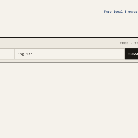
More legal | gover
FREE · T
SUBS