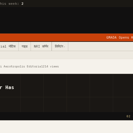
this week:
2
GMADA Opens Kurali: 78 Vill
ial नोटिस
गाइड
NRI कॉर्नर
लिस्टिंग
▾
li Aerotropolis Editorial
214 views
r Has
02 