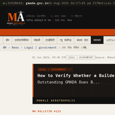
LIVE
GMADA:
gmada.gov.in
06-Aug-2026 06:17:41 pm IST
Notices 
GMADA टाउनशिप · 5,500 एकड़ · 9 पॉकेट्स
चंडीगढ़ हवाईअड्डे के पास · SAS नगर, पंजाब
होम
एयरोट्रोपोलिस
मोहाली
ट्राईसिटी
न्यू चंडीगढ़
बाज़ार डेटा
समाचार
offic
होम
›
News
›
Legal | government
› ## लेख शीर्षक (सं�…
02 Jun 2026, 09:45 IST
Source: Moha
LEGAL | GOVERNMENT
LEGAL | GOVERNMENT
How to Verify Whether a Builde
Outstanding GMADA Dues B...
MOHALI AEROTROPOLIS
MA BULLETIN #123