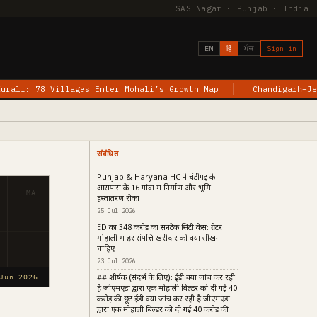
SAS Nagar · Punjab · India
EN
हिं
ਪੰਜ
Sign in
ages Enter Mohali’s Growth Map
Chandigarh–Jewar Flights Beg
संबंधित
Punjab & Haryana HC ने चंडीगढ़ के
आसपास के 16 गांवों में निर्माण और भूमि
MA
हस्तांतरण रोका
25 Jul 2026
ED का ₹348 करोड़ का सनटेक सिटी केस: ग्रेटर
मोहाली में हर संपत्ति खरीदार को क्या सीखना
चाहिए
23 Jul 2026
## शीर्षक (संदर्भ के लिए): ईडी क्यों जांच कर रही
Jun 2026
है जीएमएडा द्वारा एक मोहाली बिल्डर को दी गई ₹40
करोड़ की छूट ईडी क्यों जांच कर रही है जीएमएडा
द्वारा एक मोहाली बिल्डर को दी गई ₹40 करोड़ की