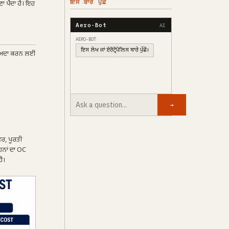
ਇਸ ਬਾਰੇ ਪੁੱਛੋ
ਾ ਪੈਂਦਾ ਹੈ। ਇਹ
Aero-Bot
AI
AERO-BOT
ਇਸ ਲੇਖ ਜਾਂ ਏਰੋਟ੍ਰੋਪੋਲਿਸ ਬਾਰੇ ਪੁੱਛੋ।
ੈੱਟ ਅਦਾ ਕਰਨ ਲਈ
→
ਵਰ, ਪੂਰਤੀ
ਹਨਾਂ ਦਾ OC
ੈ।