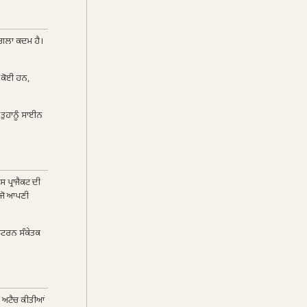
ਅਗਲਾ ਕਦਮ ਹੈ।
 ਕੋਈ ਹਨ,
 ਤੁਹਾਨੂੰ ਸਾਈਨ
 ਪ੍ਰਾਜੈਕਟ ਦੀ
ਟ ਜੋ ਆਪਣੀ
ਪੈਟਰਨ ਸੰਕੇਤਕ
ਂ ਅਟੈਚ ਕੀਤੀਆਂ