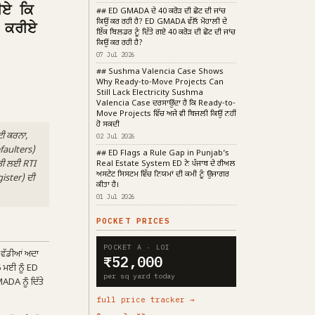
ੀਏ ਕਿ
## ED GMADA ਦੇ ₹40 ਕਰੋੜ ਦੀ ਛੋਟ ਦੀ ਜਾਂਚ
ਕਿਉਂ ਕਰ ਰਹੀ ਹੈ? ED GMADA ਵੱਲੋਂ ਮੋਹਾਲੀ ਦੇ
 ਕਰੀਏ
ਇੱਕ ਬਿਲਡਰ ਨੂੰ ਦਿੱਤੇ ਗਏ ₹40 ਕਰੋੜ ਦੀ ਛੋਟ ਦੀ ਜਾਂਚ
ਕਿਉਂ ਕਰ ਰਹੀ ਹੈ?
07 Jul 2026
## Sushma Valencia Case Shows
Why Ready-to-Move Projects Can
Still Lack Electricity Sushma
Valencia Case ਦਰਸਾਉਂਦਾ ਹੈ ਕਿ Ready-to-
Move Projects ਵਿੱਚ ਅਜੇ ਵੀ ਬਿਜਲੀ ਕਿਉਂ ਨਹੀਂ
ਹੋ ਸਕਦੀ
ਟੀ ਕਰਨਾ,
02 Jul 2026
efaulters)
## ED Flags a Rule Gap in Punjab’s
ਿਤੀ ਲਈ RTI
Real Estate System ED ਨੇ ਪੰਜਾਬ ਦੇ ਰੀਅਲ
ਅਸਟੇਟ ਸਿਸਟਮ ਵਿੱਚ ਨਿਯਮਾਂ ਦੀ ਕਮੀ ਨੂੰ ਉਜਾਗਰ
ister) ਦੀ
ਕੀਤਾ ਹੈ।
01 Jul 2026
POCKET PRICES
POCKET A · LOI
ੰ ਵੱਡੀਆਂ ਅਦਾ
₹52,000
6 ਮਈ ਨੂੰ ED
per sq yard today
ADA ਨੂੰ ਦਿੱਤੇ
full price tracker →