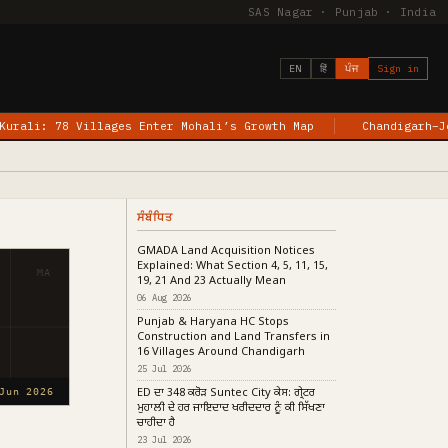
SAS Nagar · Punjab · India
EN
हिं
ਪੰਜ
Sign in
ages Enter Mohali’s Growth Map
Chandigarh–Jewar Flights Be
ਸੰਬੰਧਿਤ
GMADA Land Acquisition Notices
Explained: What Section 4, 5, 11, 15,
MA
19, 21 And 23 Actually Mean
06 Aug 2026
Punjab & Haryana HC Stops
Construction and Land Transfers in
16 Villages Around Chandigarh
25 Jul 2026
ED ਦਾ ₹348 ਕਰੋੜ Suntec City ਕੇਸ: ਗ੍ਰੇਟਰ
Jun 2026
ਮੁਹਾਲੀ ਦੇ ਹਰ ਜਾਇਦਾਦ ਖਰੀਦਦਾਰ ਨੂੰ ਕੀ ਸਿੱਖਣਾ
ਚਾਹੀਦਾ ਹੈ
23 Jul 2026