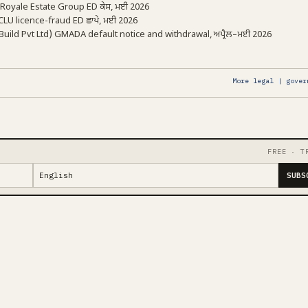
Royale Estate Group ED ਕੇਸ, ਮਈ 2026
CLU licence-fraud ED ਛਾਪੇ, ਮਈ 2026
ild Pvt Ltd) GMADA default notice and withdrawal, ਅਪ੍ਰੈਲ–ਮਈ 2026
More legal | gover
FREE · T
SUBS