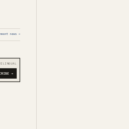
nment news →
RILINGUAL
CRIBE →