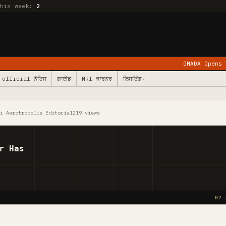
this week:
2
GMADA Opens Kurali: 78 Vill
official ਨੋਟਿਸ
ਗਾਈਡ
NRI ਕਾਰਨਰ
ਲਿਸਟਿੰਗ
▾
li Aerotropolis Editorial
219 views
r Has
02 