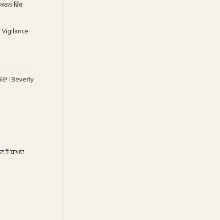
ਤ ਕਰਨ ਵਿੱਚ
ਿਤ Vigilance
ਮਝਣਾ। Beverly
ਣ ਤੋਂ ਬਾਅਦ