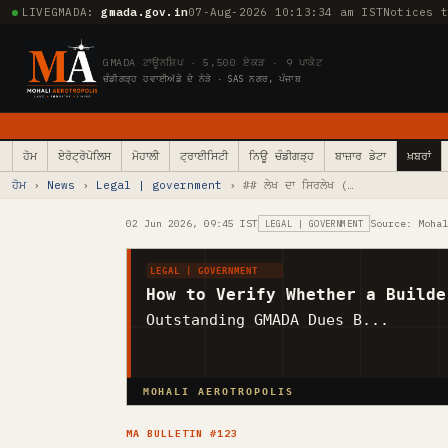
LIVE
GMADA:
gmada.gov.in
07-Aug-2026 10:13:35 am IST
Notices 
GMADA ਟਾਊਨਸ਼ਿਪ · 5,500 ਏਕੜ · 9 ਪਾਕੇਟ
ਚੰਡੀਗੜ੍ਹ ਹਵਾਈਅੱਡੇ ਦੇ ਨੇੜੇ · SAS ਨਗਰ, ਪੰਜਾਬ
ਹੋਮ
ਏਰੋਟ੍ਰੋਪੋਲਿਸ
ਮੋਹਾਲੀ
ਟ੍ਰਾਈਸਿਟੀ
ਨਿਊ ਚੰਡੀਗੜ੍ਹ
ਬਾਜ਼ਾਰ ਡੇਟਾ
ਖ਼ਬਰਾਂ
ਹੋਮ
›
News
›
Legal | government
› ## ਲੇਖ ਦਾ ਸਿਰਲੇਖ (…
02 Jun 2026, 09:45 IST
Source: Moha
LEGAL | GOVERNMENT
LEGAL | GOVERNMENT
How to Verify Whether a Builde
Outstanding GMADA Dues B...
MOHALI AEROTROPOLIS
MA BULLETIN #123