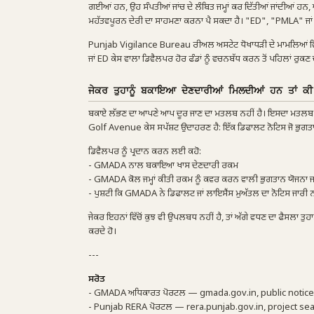
ਗਈਆਂ ਹਨ, ਉਹ ਸੰਪਤੀਆਂ ਜਾਂਚ ਦੇ ਲੰਬਿਤ ਜਮ੍ਹਾਂ ਕਰ ਦਿੱਤੀਆਂ ਜਾਂਦੀਆਂ ਹਨ, 
ਮਹੱਤਵਪੂਰਨ ਦੇਰੀ ਦਾ ਸਾਹਮਣਾ ਕਰਨਾ ਪੈ ਸਕਦਾ ਹੈ। "ED", "PMLA" ਜਾਂ "
Punjab Vigilance Bureau ਰੀਅਲ ਅਸਟੇਟ ਧੋਖਾਧੜੀ ਦੇ ਮਾਮਲਿਆਂ ਵਿੱਚ ਕੇਸ
ਜਾਂ ED ਕੇਸ ਵਾਲਾ ਡਿਵੈਲਪਰ ਹੋਰ ਫੰਡਾਂ ਨੂੰ ਵਚਨਬੱਧ ਕਰਨ ਤੋਂ ਪਹਿਲਾਂ ਰੁਕਣ ਦ
ਜੇਕਰ ਤੁਹਾਨੂੰ ਬਕਾਇਆ ਦੇਣਦਾਰੀਆਂ ਮਿਲਦੀਆਂ ਹਨ ਤਾਂ ਕੀ
ਬਕਾਏ ਲੱਭਣ ਦਾ ਆਪਣੇ ਆਪ ਦੂਰ ਜਾਣ ਦਾ ਮਤਲਬ ਨਹੀਂ ਹੈ। ਇਸਦਾ ਮਤਲਬ ਹੈ ਕ
Golf Avenue ਕੇਸ ਸਪੱਸ਼ਟ ਉਦਾਹਰਣ ਹੈ: ਇੱਕ ਡਿਫਾਲਟ ਨੋਟਿਸ ਜੋ ਭੁਗਤਾਨ
ਡਿਵੈਲਪਰ ਨੂੰ ਪ੍ਰਦਾਨ ਕਰਨ ਲਈ ਕਹੋ:
- GMADA ਨਾਲ ਬਕਾਇਆ ਖਾਸ ਦੇਣਦਾਰੀ ਰਕਮ
- GMADA ਕੋਲ ਜਮ੍ਹਾਂ ਕੀਤੀ ਰਕਮ ਨੂੰ ਕਵਰ ਕਰਨ ਵਾਲੀ ਭੁਗਤਾਨ ਯੋਜਨਾ ਜਾਂ 
- ਪੁਸ਼ਟੀ ਕਿ GMADA ਨੇ ਡਿਫਾਲਟ ਜਾਂ ਲਾਇਸੈਂਸ ਮੁਅੱਤਲ ਦਾ ਨੋਟਿਸ ਜਾਰੀ ਨਹ
ਜੇਕਰ ਇਹਨਾਂ ਵਿੱਚੋਂ ਕੁਝ ਵੀ ਉਪਲਬਧ ਨਹੀਂ ਹੈ, ਤਾਂ ਅੱਗੇ ਵਧਣ ਦਾ ਫੈਸਲਾ ਤੁਹ
ਕਰਦੇ ਹੋ।
---
ਸਰੋਤ
- GMADA ਅਧਿਕਾਰਤ ਪੋਰਟਲ — gmada.gov.in, public notices 
- Punjab RERA ਪੋਰਟਲ — rera.punjab.gov.in, project se