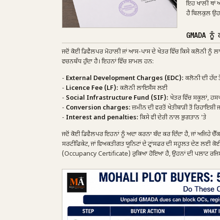
ਇਹ ਖਾਲੀ ਥਾਂ ਅ
ਹੈ ਬਿਲਕੁਲ ਉਹ
GMADA ਨੂੰ 
ਜਦੋਂ ਕੋਈ ਡਿਵੈਲਪਰ ਮੋਹਾਲੀ ਜਾਂ ਆਸ-ਪਾਸ ਦੇ ਖੇਤਰ ਵਿੱਚ ਕਿਸੇ ਕਲੋਨੀ ਨੂੰ ਲ
ਵਚਨਬੱਧ ਹੁੰਦਾ ਹੈ। ਇਹਨਾਂ ਵਿੱਚ ਸ਼ਾਮਲ ਹਨ:
-
External Development Charges (EDC):
ਕਲੋਨੀ ਦੀ ਹੱਦ ਤ
-
Licence Fee (LF):
ਕਲੋਨੀ ਲਾਇਸੈਂਸ ਲਈ
-
Social Infrastructure Fund (SIF):
ਖੇਤਰ ਵਿੱਚ ਸਕੂਲਾਂ, ਹਸ
-
Conversion charges:
ਜ਼ਮੀਨ ਦੀ ਵਰਤੋਂ ਖੇਤੀਬਾੜੀ ਤੋਂ ਰਿਹਾਇਸ਼
-
Interest and penalties:
ਕਿਸੇ ਵੀ ਦੇਰੀ ਨਾਲ ਭੁਗਤਾਨ 'ਤੇ
ਜਦੋਂ ਕੋਈ ਡਿਵੈਲਪਰ ਇਹਨਾਂ ਨੂੰ ਅਦਾ ਕਰਨਾ ਬੰਦ ਕਰ ਦਿੰਦਾ ਹੈ, ਜਾਂ ਅਜਿਹੇ ਚੈੱ
ਸਰਟੀਫਿਕੇਟ, ਜਾਂ ਵਿਅਕਤੀਗਤ ਯੂਨਿਟਾਂ ਦੇ ਟ੍ਰਾਂਸਫਰ ਦੀ ਸਹੂਲਤ ਦੇਣ ਲਈ ਕ
(Occupancy Certificate) ਰੁਕਿਆ ਹੋਇਆ ਹੈ, ਉਹਨਾਂ ਦੀ ਪਲਾਟ ਰਜਿਸਟਰੀ ਤੋਂ