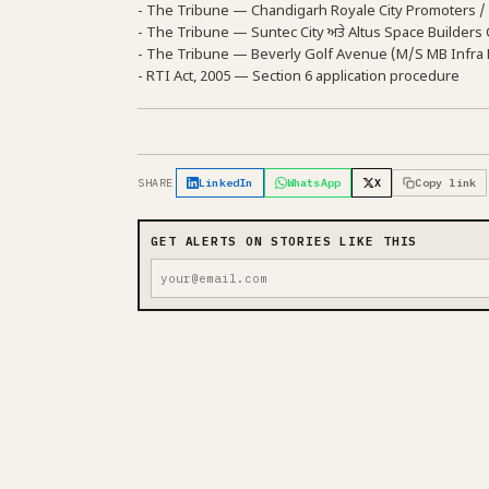
- The Tribune — Chandigarh Royale City Promoters / 
- The Tribune — Suntec City ਅਤੇ Altus Space Builders 
- The Tribune — Beverly Golf Avenue (M/S MB Infra Bu
- RTI Act, 2005 — Section 6 application procedure
SHARE
LinkedIn
WhatsApp
X
Copy link
GET ALERTS ON STORIES LIKE THIS