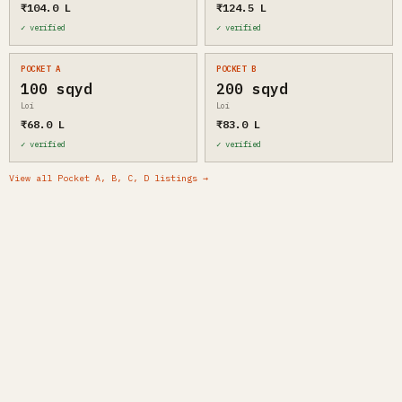
₹104.0 L
₹124.5 L
✓ verified
✓ verified
POCKET A
POCKET B
100 sqyd
200 sqyd
Loi
Loi
₹68.0 L
₹83.0 L
✓ verified
✓ verified
View all Pocket A, B, C, D listings →