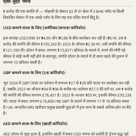
प्रति-मुद्रा गणना
₹1 करोड़ की एक संपत्ति लें — मोहाली के सेक्टर 82 से 91 बेल्ट में 3 BHK फ्लैट या किसी
विकसित सेक्टर में एक अच्छे प्लॉट के लिए यह एक उचित संदर्भ बिंदु है।
USD कमाने वालों के लिए (अमेरिका/कनाडा कॉरिडोर):
इस सप्ताह USD/INR दर ₹94.95 और ₹95.88 के बीच कारोबार कर रही है। ₹95 पर, उस ₹1
करोड़ की संपत्ति की कीमत $105,263 है। 2023 के औसत ₹82.58 पर, उसी संपत्ति की कीमत
$121,100 थी। डॉलर में बचत: लगभग $15,837। प्रतिशत के संदर्भ में, रुपये की माँगी गई
कीमत में कोई कमी नहीं होने के बावजूद, संपत्ति डॉलर के संदर्भ में दो साल पहले की तुलना में
लगभग 13 प्रतिशत सस्ती है।
GBP कमाने वालों के लिए (UK कॉरिडोर):
जून 2026 में GBP/INR दर वर्तमान में लगभग ₹127 से ₹128 प्रति पाउंड पर कारोबार कर रही
है, जबकि 2023 का औसत ₹104 से ₹106 के करीब था। वर्तमान ₹127.5 की दरों पर, उस ₹1 करोड़
की संपत्ति की कीमत लगभग £78,431 है। 2023 के आधार ₹105 पर, इसकी कीमत £95,238
थी। पाउंड में बचत: लगभग £16,800। यह GBP के संदर्भ में लगभग 17 से 18 प्रतिशत सस्ता
है। UK-आधारित NRI खरीदार प्रमुख प्रवासी मुद्राओं में इस लाभ के सबसे अधिक छोर पर बैठे
हैं।
AED कमाने वालों के लिए (खाड़ी कॉरिडोर):
AED डॉलर से जुड़ा हुआ है, इसलिए खाड़ी में बचत USD गणना को दर्शाती है: ईरान युद्ध-पूर्व