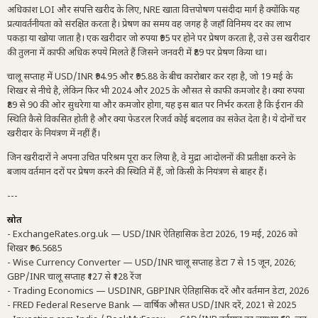
अधिकांश LOI और संपत्ति खरीद के लिए, NRE खाता वित्तपोषण पसंदीदा मार्ग है क्योंकि यह
प्रत्यावर्तनीयता को संरक्षित करता है। प्रेषण का समय वह जगह है जहाँ विनिमय दर का लाभ
पकड़ा या खोया जाता है। एक खरीदार जो रुपया ₹95 पर होने पर प्रेषण करता है, उसे उस खरीदार
की तुलना में काफी अधिक रुपये मिलते हैं जिसने जनवरी में ₹89 पर प्रेषण किया था।
चालू सप्ताह में USD/INR ₹94.95 और ₹95.88 के बीच कारोबार कर रहा है, जो 19 मई के
शिखर से नीचे है, लेकिन फिर भी 2024 और 2025 के औसत से काफी कमजोर है। क्या रुपया
₹89 से 90 की ओर सुधरेगा या और कमजोर होगा, यह इस बात पर निर्भर करता है कि ईरान की
स्थिति कैसे विकसित होती है और क्या फेडरल रिजर्व कोई बदलाव का संकेत देता है। ये दोनों चर
खरीदार के नियंत्रण में नहीं हैं।
जिन खरीदारों ने अपना उचित परिश्रम पूरा कर लिया है, वे मुद्रा आंदोलनों की प्रतीक्षा करने के
बजाय वर्तमान दरों पर प्रेषण करने की स्थिति में हैं, जो किसी के नियंत्रण से बाहर हैं।
---
स्रोत
- ExchangeRates.org.uk — USD/INR ऐतिहासिक डेटा 2026, 19 मई, 2026 को
शिखर ₹96.5685
- Wise Currency Converter — USD/INR चालू सप्ताह डेटा 7 से 15 जून, 2026;
GBP/INR चालू सप्ताह ₹127 से ₹128 रेंज
- Trading Economics — USDINR, GBPINR ऐतिहासिक दरें और वर्तमान डेटा, 2026
- FRED Federal Reserve Bank — वार्षिक औसत USD/INR दरें, 2021 से 2025