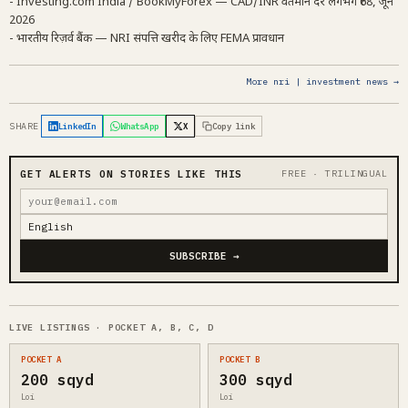
- Investing.com India / BookMyForex — CAD/INR वर्तमान दर लगभग ₹68, जून
2026
- भारतीय रिज़र्व बैंक — NRI संपत्ति खरीद के लिए FEMA प्रावधान
More nri | investment news →
SHARE
LinkedIn
WhatsApp
X
Copy link
GET ALERTS ON STORIES LIKE THIS
FREE · TRILINGUAL
SUBSCRIBE →
LIVE LISTINGS · POCKET A, B, C, D
POCKET A
POCKET B
200 sqyd
300 sqyd
Loi
Loi