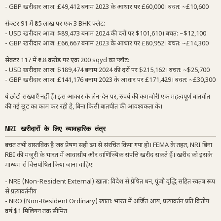
- GBP खरीदार आज: £49,412 बनाम 2023 के आधार पर £60,000। बचत: ~£10,600
सेक्टर 91 में ₹85 लाख पर एक 3 BHK फ्लैट:
- USD खरीदार आज: $89,473 बनाम 2024 की दरों पर $101,610। बचत: ~$12,100
- GBP खरीदार आज: £66,667 बनाम 2023 के आधार पर £80,952। बचत: ~£14,300
सेक्टर 117 में ₹1.8 करोड़ पर एक 200 sqyd का प्लॉट:
- USD खरीदार आज: $189,474 बनाम 2024 की दरों पर $215,162। बचत: ~$25,700
- GBP खरीदार आज: £141,176 बनाम 2023 के आधार पर £171,429। बचत: ~£30,300
ये छोटी संख्याएँ नहीं हैं। इस आकार के लेन-देन पर, रुपये की कमजोरी एक महत्वपूर्ण बातचीत
की गई छूट का काम कर रही है, बिना किसी बातचीत की आवश्यकता के।
NRI खरीदारों के लिए व्यावहारिक तंत्र
बचत तभी वास्तविक है जब प्रेषण सही ढंग से संरचित किया गया हो। FEMA के तहत, NRI बिना
RBI की मंजूरी के भारत में आवासीय और वाणिज्यिक संपत्ति खरीद सकते हैं। खरीद को इसके
माध्यम से वित्तपोषित किया जाना चाहिए:
- NRE (Non-Resident External) खाता: विदेश से प्रेषित धन, पूंजी वृद्धि सहित स्वतंत्र रूप
से प्रत्यावर्तनीय
- NRO (Non-Resident Ordinary) खाता: भारत में अर्जित आय, प्रत्यावर्तन प्रति वित्तीय
वर्ष $1 मिलियन तक सीमित