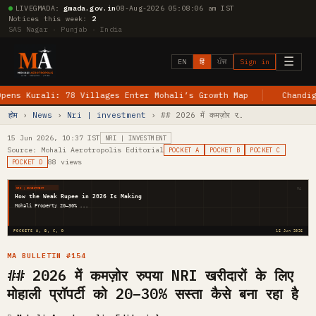
LIVE
GMADA:
gmada.gov.in
08-Aug-2026 05:08:07 am IST
Notices this week:
2
SAS Nagar · Punjab · India
☰
EN
हिं
ਪੰਜ
Sign in
Kurali: 78 Villages Enter Mohali’s Growth Map
Chandigarh–Je
होम
›
News
›
Nri | investment
› ## 2026 में कमज़ोर र…
15 Jun 2026, 10:37 IST
NRI | INVESTMENT
Source: Mohali Aerotropolis Editorial
POCKET A
POCKET B
POCKET C
88 views
POCKET D
MA
NRI | INVESTMENT
How the Weak Rupee in 2026 Is Making
Mohali Property 20–30% ...
POCKETS A, B, C, D
15 Jun 2026
MA BULLETIN #154
## 2026 में कमज़ोर रुपया NRI खरीदारों के लिए
मोहाली प्रॉपर्टी को 20–30% सस्ता कैसे बना रहा है