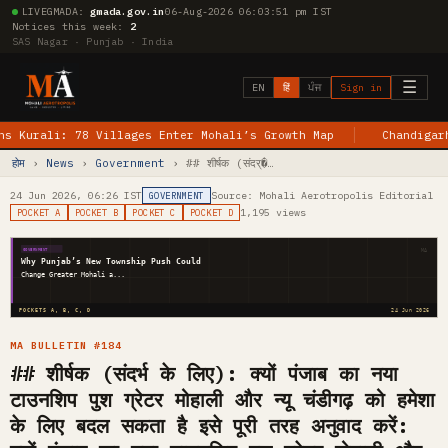
LIVE
GMADA:
gmada.gov.in
06-Aug-2026 06:03:52 pm IST
Notices this week:
2
SAS Nagar · Punjab · India
☰
EN
हिं
ਪੰਜ
Sign in
ali: 78 Villages Enter Mohali’s Growth Map
Chandigarh–Jewa
होम
›
News
›
Government
› ## शीर्षक (संदर्�…
24 Jun 2026, 06:26 IST
Source: Mohali Aerotropolis Editorial
GOVERNMENT
1,195 views
POCKET A
POCKET B
POCKET C
POCKET D
MA
GOVERNMENT
Why Punjab’s New Township Push Could
Change Greater Mohali a...
POCKETS A, B, C, D
24 Jun 2026
MA BULLETIN #184
## शीर्षक (संदर्भ के लिए): क्यों पंजाब का नया
टाउनशिप पुश ग्रेटर मोहाली और न्यू चंडीगढ़ को हमेशा
के लिए बदल सकता है इसे पूरी तरह अनुवाद करें: