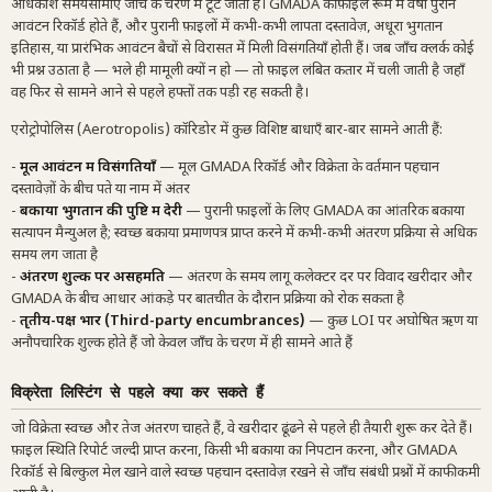
अधिकांश समयसीमाएँ जाँच के चरण में टूट जाती हैं। GMADA की फ़ाइल रूम में वर्षों पुराने
आवंटन रिकॉर्ड होते हैं, और पुरानी फ़ाइलों में कभी-कभी लापता दस्तावेज़, अधूरा भुगतान
इतिहास, या प्रारंभिक आवंटन बैचों से विरासत में मिली विसंगतियाँ होती हैं। जब जाँच क्लर्क कोई
भी प्रश्न उठाता है — भले ही मामूली क्यों न हो — तो फ़ाइल लंबित कतार में चली जाती है जहाँ
वह फिर से सामने आने से पहले हफ्तों तक पड़ी रह सकती है।
एरोट्रोपोलिस (Aerotropolis) कॉरिडोर में कुछ विशिष्ट बाधाएँ बार-बार सामने आती हैं:
-
मूल आवंटन में विसंगतियाँ
— मूल GMADA रिकॉर्ड और विक्रेता के वर्तमान पहचान
दस्तावेज़ों के बीच पते या नाम में अंतर
-
बकाया भुगतान की पुष्टि में देरी
— पुरानी फ़ाइलों के लिए GMADA का आंतरिक बकाया
सत्यापन मैन्युअल है; स्वच्छ बकाया प्रमाणपत्र प्राप्त करने में कभी-कभी अंतरण प्रक्रिया से अधिक
समय लग जाता है
-
अंतरण शुल्क पर असहमति
— अंतरण के समय लागू कलेक्टर दर पर विवाद खरीदार और
GMADA के बीच आधार आंकड़े पर बातचीत के दौरान प्रक्रिया को रोक सकता है
-
तृतीय-पक्ष भार (Third-party encumbrances)
— कुछ LOI पर अघोषित ऋण या
अनौपचारिक शुल्क होते हैं जो केवल जाँच के चरण में ही सामने आते हैं
विक्रेता लिस्टिंग से पहले क्या कर सकते हैं
जो विक्रेता स्वच्छ और तेज अंतरण चाहते हैं, वे खरीदार ढूंढने से पहले ही तैयारी शुरू कर देते हैं।
फ़ाइल स्थिति रिपोर्ट जल्दी प्राप्त करना, किसी भी बकाया का निपटान करना, और GMADA
रिकॉर्ड से बिल्कुल मेल खाने वाले स्वच्छ पहचान दस्तावेज़ रखने से जाँच संबंधी प्रश्नों में काफी कमी