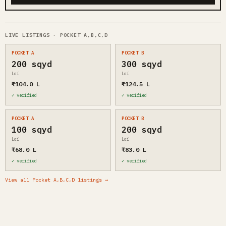
LIVE LISTINGS · POCKET A,B,C,D
POCKET A
POCKET B
200 sqyd
300 sqyd
Loi
Loi
₹104.0 L
₹124.5 L
✓ verified
✓ verified
POCKET A
POCKET B
100 sqyd
200 sqyd
Loi
Loi
₹68.0 L
₹83.0 L
✓ verified
✓ verified
View all Pocket A,B,C,D listings →