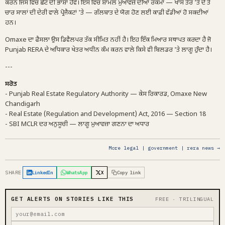
ਕਰਨ ਜਿਸ ਵਿੱਚ ਛੋਟ ਦੀ ਭਾਸ਼ਾ ਹੋਵੇ। ਇਸ ਵਿੱਚ ਸ਼ਾਮਲ ਮੁਆਵਜ਼ੇ ਦੀਆਂ ਰਕਮਾਂ — ਖਾਸ ਤੌਰ 'ਤੇ ਦੋ ਤੋਂ
ਚਾਰ ਸਾਲਾਂ ਦੀ ਦੇਰੀ ਵਾਲੇ ਪ੍ਰੋਜੈਕਟਾਂ 'ਤੇ — ਗੱਲਬਾਤ ਦੇ ਯੋਗ ਹੋਣ ਲਈ ਕਾਫ਼ੀ ਵੱਡੀਆਂ ਹੋ ਸਕਦੀਆਂ
ਹਨ।
Omaxe ਦਾ ਫੈਸਲਾ ਉਸ ਡਿਵੈਲਪਰ ਤੱਕ ਸੀਮਿਤ ਨਹੀਂ ਹੈ। ਇਹ ਇੱਕ ਮਿਆਰ ਸਥਾਪਤ ਕਰਦਾ ਹੈ ਜੋ
Punjab RERA ਦੇ ਅਧਿਕਾਰ ਖੇਤਰ ਅਧੀਨ ਕੰਮ ਕਰਨ ਵਾਲੇ ਕਿਸੇ ਵੀ ਬਿਲਡਰ 'ਤੇ ਲਾਗੂ ਹੁੰਦਾ ਹੈ।
---
ਸਰੋਤ
- Punjab Real Estate Regulatory Authority — ਕੇਸ ਰਿਕਾਰਡ, Omaxe New
Chandigarh
- Real Estate (Regulation and Development) Act, 2016 — Section 18
- SBI MCLR ਦਰ ਅਨੁਸੂਚੀ — ਲਾਗੂ ਮੁਆਵਜ਼ਾ ਗਣਨਾ ਦਾ ਅਧਾਰ
More legal | government | rera news →
SHARE
LinkedIn
WhatsApp
X
Copy link
GET ALERTS ON STORIES LIKE THIS
FREE · TRILINGUAL