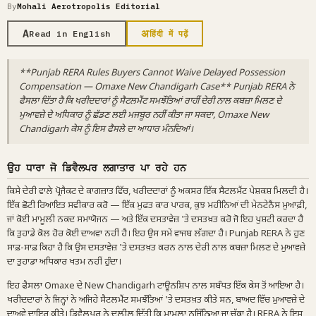
By
Mohali Aerotropolis Editorial
A
अ
Read in English
हिंदी में पढ़ें
**Punjab RERA Rules Buyers Cannot Waive Delayed Possession
Compensation — Omaxe New Chandigarh Case** Punjab RERA ਨੇ
ਫੈਸਲਾ ਦਿੱਤਾ ਹੈ ਕਿ ਖਰੀਦਦਾਰਾਂ ਨੂੰ ਸੈਟਲਮੈਂਟ ਸਮਝੌਤਿਆਂ ਰਾਹੀਂ ਦੇਰੀ ਨਾਲ ਕਬਜ਼ਾ ਮਿਲਣ ਦੇ
ਮੁਆਵਜ਼ੇ ਦੇ ਅਧਿਕਾਰ ਨੂੰ ਛੱਡਣ ਲਈ ਮਜਬੂਰ ਨਹੀਂ ਕੀਤਾ ਜਾ ਸਕਦਾ, Omaxe New
Chandigarh ਕੇਸ ਨੂੰ ਇਸ ਫੈਸਲੇ ਦਾ ਆਧਾਰ ਮੰਨਦਿਆਂ।
ਉਹ ਧਾਰਾ ਜੋ ਡਿਵੈਲਪਰ ਲਗਾਤਾਰ ਪਾ ਰਹੇ ਹਨ
ਕਿਸੇ ਦੇਰੀ ਵਾਲੇ ਪ੍ਰੋਜੈਕਟ ਦੇ ਕਾਗਜ਼ਾਤ ਵਿੱਚ, ਖਰੀਦਦਾਰਾਂ ਨੂੰ ਅਕਸਰ ਇੱਕ ਸੈਟਲਮੈਂਟ ਪੇਸ਼ਕਸ਼ ਮਿਲਦੀ ਹੈ।
ਇੱਕ ਛੋਟੀ ਰਿਆਇਤ ਸਵੀਕਾਰ ਕਰੋ — ਇੱਕ ਮੁਫਤ ਕਾਰ ਪਾਰਕ, ਕੁਝ ਮਹੀਨਿਆਂ ਦੀ ਮੇਨਟੇਨੈਂਸ ਮੁਆਫ਼ੀ,
ਜਾਂ ਕੋਈ ਮਾਮੂਲੀ ਨਕਦ ਸਮਾਯੋਜਨ — ਅਤੇ ਇੱਕ ਦਸਤਾਵੇਜ਼ 'ਤੇ ਦਸਤਖ਼ਤ ਕਰੋ ਜੋ ਇਹ ਪੁਸ਼ਟੀ ਕਰਦਾ ਹੈ
ਕਿ ਤੁਹਾਡੇ ਕੋਲ ਹੋਰ ਕੋਈ ਦਾਅਵਾ ਨਹੀਂ ਹੈ। ਇਹ ਉਸ ਸਮੇਂ ਵਾਜਬ ਲੱਗਦਾ ਹੈ। Punjab RERA ਨੇ ਹੁਣ
ਸਾਫ਼-ਸਾਫ਼ ਕਿਹਾ ਹੈ ਕਿ ਉਸ ਦਸਤਾਵੇਜ਼ 'ਤੇ ਦਸਤਖ਼ਤ ਕਰਨ ਨਾਲ ਦੇਰੀ ਨਾਲ ਕਬਜ਼ਾ ਮਿਲਣ ਦੇ ਮੁਆਵਜ਼ੇ
ਦਾ ਤੁਹਾਡਾ ਅਧਿਕਾਰ ਖਤਮ ਨਹੀਂ ਹੁੰਦਾ।
ਇਹ ਫੈਸਲਾ Omaxe ਦੇ New Chandigarh ਟਾਊਨਸ਼ਿਪ ਨਾਲ ਸਬੰਧਤ ਇੱਕ ਕੇਸ ਤੋਂ ਆਇਆ ਹੈ।
ਖਰੀਦਦਾਰਾਂ ਨੇ ਜਿਨ੍ਹਾਂ ਨੇ ਅਜਿਹੇ ਸੈਟਲਮੈਂਟ ਸਮਝੌਤਿਆਂ 'ਤੇ ਦਸਤਖ਼ਤ ਕੀਤੇ ਸਨ, ਬਾਅਦ ਵਿੱਚ ਮੁਆਵਜ਼ੇ ਦੇ
ਦਾਅਵੇ ਦਾਇਰ ਕੀਤੇ। ਡਿਵੈਲਪਰ ਨੇ ਦਲੀਲ ਦਿੱਤੀ ਕਿ ਮਾਮਲਾ ਨਜਿੱਠਿਆ ਜਾ ਚੁੱਕਾ ਹੈ। RERA ਨੇ ਇਸ