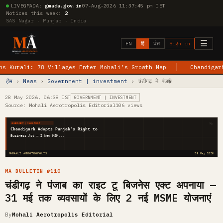
LIVE
GMADA:
gmada.gov.in
07-Aug-2026 11:37:46 pm IST
Notices this week:
2
SAS Nagar · Punjab · India
☰
EN
हिं
ਪੰਜ
Sign in
rali: 78 Villages Enter Mohali’s Growth Map
Chandigarh–Jew
होम
›
News
›
Government | investment
› चंडीगढ़ ने पंज�…
28 May 2026, 06:38 IST
GOVERNMENT | INVESTMENT
Source: Mohali Aerotropolis Editorial
106 views
MA
GOVERNMENT | INVESTMENT
Chandigarh Adopts Punjab's Right to
Business Act — 2 New MSM...
MOHALI AEROTROPOLIS
28 May 2026
MA BULLETIN #110
चंडीगढ़ ने पंजाब का राइट टू बिजनेस एक्ट अपनाया —
31 मई तक व्यवसायों के लिए 2 नई MSME योजनाएं
By
Mohali Aerotropolis Editorial