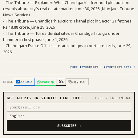
- The Tribune — Explainer: What Chandigarh's freehold plot auction
reveals about city's real estate market, June 30, 2026 (Nitin Jain, Tribune
News Service)
- The Tribune — Chandigarh auction: 1 kanal plot in Sector 21 fetches
Rs 18.88 crore, June 29, 2026
- The Tribune — 10 residential sites in Chandigarh to go under
hammer in first phase, June 1, 2026
- Chandigarh Estate Office — e-auction.gov.in portal records, June 29,
2026
More investment | government news →
SHARE
LinkedIn
WhatsApp
X
Copy link
GET ALERTS ON STORIES LIKE THIS
FREE · TRILINGUAL
SUBSCRIBE →