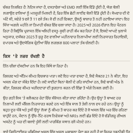
ਚੱਕਰ ਨਿਸ਼ਚਿਤ ਹੈ: ਨੋਟਿਸ ਜਾਂਦਾ ਹੈ, ਦਸਤਾਵੇਜ਼ਾਂ ਅਤੇ EMD ਲਈ ਇੱਕ ਵਿੰਡੋ ਹੁੰਦੀ ਹੈ, ਯੋਗ ਬੋਲੀ
ਲਗਾਉਣ ਵਾਲਿਆਂ ਨੂੰ ਮਨਜ਼ੂਰੀ ਮਿਲਦੀ ਹੈ, ਫਿਰ ਇੱਕ ਛੋਟੀ ਲਾਈਵ ਬੋਲੀ ਵਿੰਡੋ ਹੁੰਦੀ ਹੈ। ਸੋਮਵਾਰ ਦੀ ਦੋ
ਘੰਟੇ ਸੀ, ਸਵੇਰੇ 9 ਵਜੇ ਤੋਂ 11 ਵਜੇ ਤੱਕ। ਜੋ ਵੀ ਨਹੀਂ ਵਿਕਦਾ, ਉਸਨੂੰ ਬਾਜ਼ਾਰ ਤੋਂ ਨਹੀਂ ਹਟਾਇਆ ਜਾਂਦਾ। ਇਹ
ਸਿੱਧਾ ਅਗਲੇ ਮਹੀਨੇ ਜਾਂ ਤਿਮਾਹੀ ਚੱਕਰ ਵਿੱਚ ਚਲਾ ਜਾਂਦਾ ਹੈ। 2025 ਅਤੇ 2026 ਦੌਰਾਨ ਇਹ ਪੈਟਰਨ
ਰਿਹਾ ਹੈ ਕਿਉਂਕਿ ਪ੍ਰਸ਼ਾਸਨ ਇੱਕ ਅਜਿਹੀ ਵਸਤੂ-ਸੂਚੀ ਰਾਹੀਂ ਕੰਮ ਕਰ ਰਿਹਾ ਹੈ ਜੋ, ਇਸਦੇ ਆਪਣੇ ਖੁਲਾਸੇ
ਅਨੁਸਾਰ, ਦਸੰਬਰ 2025 ਤੋਂ ਸ਼ੁਰੂ ਹੋਣ ਵਾਲੀਆਂ ਮਹੀਨਾਵਾਰ ਨਿਲਾਮੀਆਂ ਲਈ ਨਿਰਧਾਰਤ ਰਿਹਾਇਸ਼ੀ,
ਵਪਾਰਕ ਅਤੇ ਉਦਯੋਗਿਕ ਸ਼੍ਰੇਣੀਆਂ ਵਿੱਚ ਲਗਭਗ 800 ਪਲਾਟਾਂ ਤੱਕ ਚੱਲਦੀ ਹੈ।
ਕਿਸ 'ਤੇ ਨਜ਼ਰ ਰੱਖਣੀ ਹੈ
ਤਿੰਨ ਚੀਜ਼ਾਂ ਦੱਸਦੀਆਂ ਹਨ ਕਿ ਇਹ ਕਿੱਥੇ ਜਾ ਰਿਹਾ ਹੈ।
ਰਿਜ਼ਰਵ ਅਤੇ ਅੰਤਿਮ ਕੀਮਤ ਵਿਚਕਾਰ ਪਾੜਾ। ਜਦੋਂ ਇਹ ਪਾੜਾ ਵਧਦਾ ਹੈ, ਜਿਵੇਂ ਸੈਕਟਰ 21 ਨੇ ਕੀਤਾ, ਇਹ
ਅਸਲ ਮੰਗ ਦਾ ਸੰਕੇਤ ਦਿੰਦਾ ਹੈ। ਜਦੋਂ ਸਾਈਟਾਂ ਬਿਨਾਂ ਬੋਲੀ ਦੇ ਰਹਿ ਜਾਂਦੀਆਂ ਹਨ, ਜਿਵੇਂ ਬਾਕੀ ਅੱਠ ਨੇ
ਕੀਤਾ, ਰਿਜ਼ਰਵ ਕੀਮਤ ਖਰੀਦਦਾਰਾਂ ਦੀ ਭੁਗਤਾਨ ਕਰਨ ਦੀ ਇੱਛਾ ਤੋਂ ਅੱਗੇ ਨਿਕਲ ਗਈ ਹੈ।
ਉਹ ਗਤੀ ਜਿਸ 'ਤੇ ਕਲੈਕਟਰ ਰੇਟਾਂ ਵਿੱਚ ਸੰਸ਼ੋਧਨ ਕੀਤਾ ਜਾਂਦਾ ਰਹਿੰਦਾ ਹੈ। ਉਹ ਉਨ੍ਹਾਂ ਤੋਂ ਬਾਅਦ ਹਰ
ਨਿਲਾਮੀ ਲਈ ਮੰਜ਼ਿਲ ਨਿਰਧਾਰਤ ਕਰਦੇ ਹਨ ਅਤੇ ਇੱਕ ਸਾਲ ਤੋਂ ਤੇਜ਼ੀ ਨਾਲ ਵਧ ਰਹੇ ਹਨ। ਉਨ੍ਹਾਂ ਨੂੰ
ਬਹੁਤ ਦੂਰ ਧੱਕੋ ਅਤੇ ਤੁਸੀਂ ਉਨ੍ਹਾਂ ਲੋਕਾਂ ਨੂੰ ਕੀਮਤ ਤੋਂ ਬਾਹਰ ਕਰ ਦਿੰਦੇ ਹੋ ਜੋ ਅਸਲ ਵਿੱਚ ਘਰ ਵਿੱਚ ਰਹਿਣਾ
ਚਾਹੁੰਦੇ ਹਨ, ਮੈਦਾਨ ਨੂੰ ਉੱਚ-ਨੈੱਟ-ਵਰਥ ਨਿਵੇਸ਼ਕਾਂ ਅਤੇ NRIs ਲਈ ਛੱਡ ਦਿੰਦੇ ਹੋ ਜੋ ਚੰਡੀਗੜ੍ਹ ਰੀਅਲ
ਅਸਟੇਟ ਨੂੰ ਘਰ ਦੀ ਬਜਾਏ ਪੂੰਜੀ ਲਈ ਪਾਰਕਿੰਗ ਸਥਾਨ ਵਜੋਂ ਮੰਨਦੇ ਹਨ।
ਭਾਵੇਂ ਡਿਜੀਟਾਈਜ਼ਡ ਪ੍ਰਕਿਰਿਆ ਅਸਲ ਵਿੱਚ ਅਸਲ ਮੁਕਾਬਲਾ ਪੈਦਾ ਕਰ ਰਹੀ ਹੈ ਜਾਂ ਸਿਰਫ ਤਕਨੀਕੀ ਤੌਰ