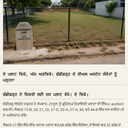
ਦੋ ਪਲਾਟ ਵਿਕੇ, ਅੱਠ ਅਣਵਿਕੇ: ਚੰਡੀਗੜ੍ਹ ਦੇ ਰੀਅਲ ਅਸਟੇਟ ਸੰਕੇਤਾਂ ਨੂੰ
ਪੜ੍ਹਨਾ
ਚੰਡੀਗੜ੍ਹ ਨੇ ਵਿਕਰੀ ਲਈ ਦਸ ਪਲਾਟ ਰੱਖੇ। ਦੋ ਵਿਕੇ।
ਚੰਡੀਗੜ੍ਹ ਐਸਟੇਟ ਦਫ਼ਤਰ ਨੇ ਸੋਮਵਾਰ, 29 ਜੂਨ ਨੂੰ ਫ੍ਰੀਹੋਲਡ ਰਿਹਾਇਸ਼ੀ ਪਲਾਟਾਂ ਦੀ ਇੱਕ e-auction
ਚਲਾਈ। ਸੈਕਟਰ 15-B, 20, 21, 23, 27-D, 30-A, 37-A, 44, ਅਤੇ 44-B ਵਿੱਚ ਦਸ ਸਾਈਟਾਂ। ਦੋ
ਨੇ ਖਰੀਦਦਾਰ ਲੱਭੇ।
ਸੈਕਟਰ 21 ਵਿੱਚ ਇੱਕ ਇੱਕ-ਕਨਾਲ ਪਲਾਟ ₹ 18.88 ਕਰੋੜ ਵਿੱਚ ਵਿਕਿਆ, ਜੋ ਇਸਦੇ ₹ 16.52 ਕਰੋੜ ਦੇ