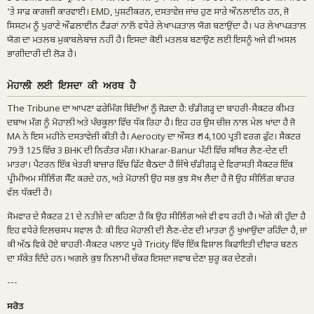
'ਤੇ ਸਾਫ਼ ਕਾਗਜ਼ੀ ਕਾਰਵਾਈ। EMD, ਪੁਸ਼ਟੀਕਰਨ, ਦਸਤਾਵੇਜ਼ ਜਾਂਚ ਹੁਣ ਸਾਰੇ ਔਨਲਾਈਨ ਹਨ, ਜੋ
ਸਿਸਟਮ ਨੂੰ ਪੁਰਾਣੇ ਔਫਲਾਈਨ ਟੈਂਡਰਾਂ ਨਾਲੋਂ ਵਧੇਰੇ ਲੇਖਾਪੜਤਾਲ ਯੋਗ ਬਣਾਉਂਦਾ ਹੈ। ਪਰ ਲੇਖਾਪੜਤਾਲ
ਯੋਗ ਦਾ ਮਤਲਬ ਮੁਕਾਬਲੇਬਾਜ਼ ਨਹੀਂ ਹੈ। ਇਸਦਾ ਕੋਈ ਮਤਲਬ ਬਣਾਉਣ ਲਈ ਇਸਨੂੰ ਅਜੇ ਵੀ ਅਸਲ
ਭਾਗੀਦਾਰੀ ਦੀ ਲੋੜ ਹੈ।
ਮੋਹਾਲੀ ਲਈ ਇਸਦਾ ਕੀ ਅਰਥ ਹੈ
The Tribune ਦਾ ਆਪਣਾ ਫਰੇਮਿੰਗ ਬਿੰਦੀਆਂ ਨੂੰ ਜੋੜਦਾ ਹੈ: ਚੰਡੀਗੜ੍ਹ ਦਾ ਬਾਹਰੀ-ਸੈਕਟਰ ਕੀਮਤ
ਦਬਾਅ ਮੰਗ ਨੂੰ ਮੋਹਾਲੀ ਅਤੇ ਪੰਚਕੂਲਾ ਵਿੱਚ ਧੱਕ ਰਿਹਾ ਹੈ। ਇਹ ਹਰ ਉਸ ਚੀਜ਼ ਨਾਲ ਮੇਲ ਖਾਂਦਾ ਹੈ ਜੋ
MA ਨੇ ਇਸ ਮਹੀਨੇ ਦਸਤਾਵੇਜ਼ੀ ਕੀਤੀ ਹੈ। Aerocity ਦਾ ਔਸਤ ₹ 14,100 ਪ੍ਰਤੀ ਵਰਗ ਫੁੱਟ। ਸੈਕਟਰ
79 ਤੋਂ 125 ਵਿੱਚ 3 BHK ਦੀ ਨਿਰੰਤਰ ਮੰਗ। Kharar-Banur ਪੱਟੀ ਵਿੱਚ ਸਥਿਰ ਲੈਣ-ਦੇਣ ਦੀ
ਮਾਤਰਾ। ਪੈਟਰਨ ਇੱਕ ਖੇਤਰੀ ਬਾਜ਼ਾਰ ਵਿੱਚ ਫਿੱਟ ਬੈਠਦਾ ਹੈ ਜਿੱਥੇ ਚੰਡੀਗੜ੍ਹ ਦੇ ਵਿਰਾਸਤੀ ਸੈਕਟਰ ਇੱਕ
ਪ੍ਰੀਮੀਅਮ ਸੀਲਿੰਗ ਸੈੱਟ ਕਰਦੇ ਹਨ, ਅਤੇ ਮੋਹਾਲੀ ਉਹ ਸਭ ਕੁਝ ਸੋਖ ਲੈਂਦਾ ਹੈ ਜੋ ਉਹ ਸੀਲਿੰਗ ਬਾਹਰ
ਵੱਲ ਧੱਕਦੀ ਹੈ।
ਸੋਮਵਾਰ ਦੇ ਸੈਕਟਰ 21 ਦੇ ਨਤੀਜੇ ਦਾ ਕਹਿਣਾ ਹੈ ਕਿ ਉਹ ਸੀਲਿੰਗ ਅਜੇ ਵੀ ਵਧ ਰਹੀ ਹੈ। ਅੱਗੇ ਕੀ ਹੁੰਦਾ ਹੈ
ਇਹ ਵਧੇਰੇ ਦਿਲਚਸਪ ਸਵਾਲ ਹੈ: ਕੀ ਇਹ ਮੋਹਾਲੀ ਦੀ ਲੈਣ-ਦੇਣ ਦੀ ਮਾਤਰਾ ਨੂੰ ਖੁਆਉਂਦਾ ਰਹਿੰਦਾ ਹੈ, ਜਾਂ
ਕੀ ਅੱਠ ਵਿਕੇ ਹੋਏ ਬਾਹਰੀ-ਸੈਕਟਰ ਪਲਾਟ ਪੂਰੇ Tricity ਵਿੱਚ ਇੱਕ ਵਿਸ਼ਾਲ ਕਿਫਾਇਤੀ ਦੀਵਾਰ ਬਣਨ
ਦਾ ਸੰਕੇਤ ਦਿੰਦੇ ਹਨ। ਅਗਲੇ ਕੁਝ ਨਿਲਾਮੀ ਚੱਕਰ ਇਸਦਾ ਜਵਾਬ ਦੇਣਾ ਸ਼ੁਰੂ ਕਰ ਦੇਣਗੇ।
---
ਸਰੋਤ