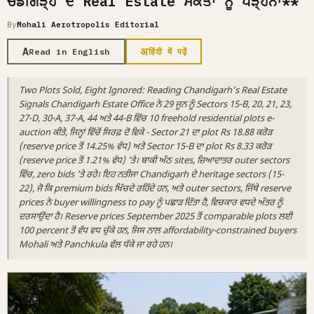
ਚੰਡੀਗੜ੍ਹ ਦੇ Real Estate ਸੰਕੇਤਾਂ ਨੂੰ ਪੜ੍ਹਨਾ**
By
Mohali Aerotropolis Editorial
A
अ
Read in English
हिंदी में पढ़ें
Two Plots Sold, Eight Ignored: Reading Chandigarh’s Real Estate
Signals Chandigarh Estate Office ਨੇ 29 ਜੂਨ ਨੂੰ Sectors 15-B, 20, 21, 23,
27-D, 30-A, 37-A, 44 ਅਤੇ 44-B ਵਿੱਚ 10 freehold residential plots e-
auction ਕੀਤੇ, ਜਿਨ੍ਹਾਂ ਵਿੱਚੋਂ ਸਿਰਫ਼ ਦੋ ਵਿਕੇ - Sector 21 ਦਾ plot Rs 18.88 ਕਰੋੜ
(reserve price ਤੋਂ 14.25% ਵੱਧ) ਅਤੇ Sector 15-B ਦਾ plot Rs 8.33 ਕਰੋੜ
(reserve price ਤੋਂ 1.21% ਵੱਧ) 'ਤੇ। ਬਾਕੀ ਅੱਠ sites, ਜ਼ਿਆਦਾਤਰ outer sectors
ਵਿੱਚ, zero bids 'ਤੇ ਰਹੇ। ਇਹ ਨਤੀਜਾ Chandigarh ਦੇ heritage sectors (15-
22), ਜੋ ਕਿ premium bids ਖਿੱਚਦੇ ਰਹਿੰਦੇ ਹਨ, ਅਤੇ outer sectors, ਜਿੱਥੇ reserve
prices ਨੇ buyer willingness to pay ਨੂੰ ਪਛਾੜ ਦਿੱਤਾ ਹੈ, ਵਿਚਕਾਰ ਵਧਦੇ ਅੰਤਰ ਨੂੰ
ਦਰਸਾਉਂਦਾ ਹੈ। Reserve prices September 2025 ਤੋਂ comparable plots ਲਈ
100 percent ਤੋਂ ਵੱਧ ਵਧ ਚੁੱਕੇ ਹਨ, ਜਿਸ ਨਾਲ affordability-constrained buyers
Mohali ਅਤੇ Panchkula ਵੱਲ ਧੱਕੇ ਜਾ ਰਹੇ ਹਨ।