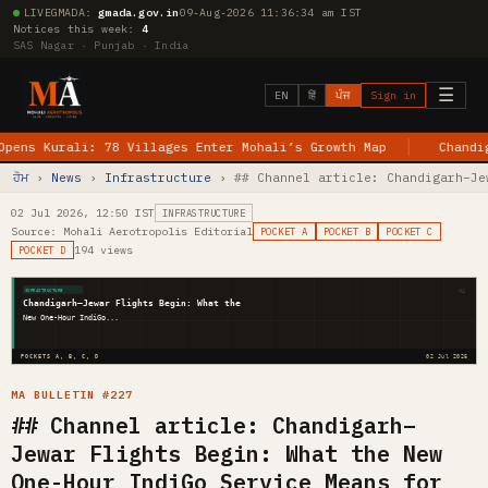
LIVE
GMADA:
gmada.gov.in
09-Aug-2026 11:36:35 am IST
Notices this week:
4
SAS Nagar · Punjab · India
☰
EN
हिं
ਪੰਜ
Sign in
Kurali: 78 Villages Enter Mohali’s Growth Map
Chandigarh–J
ਹੋਮ
›
News
›
Infrastructure
› ## Channel article: Chandigarh–Je
02 Jul 2026, 12:50 IST
INFRASTRUCTURE
Source: Mohali Aerotropolis Editorial
POCKET A
POCKET B
POCKET C
194 views
POCKET D
MA
INFRASTRUCTURE
Chandigarh–Jewar Flights Begin: What the
New One-Hour IndiGo...
POCKETS A, B, C, D
02 Jul 2026
MA BULLETIN #227
## Channel article: Chandigarh–
Jewar Flights Begin: What the New
One-Hour IndiGo Service Means for