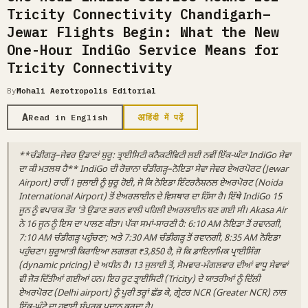
Tricity Connectivity Chandigarh–
Jewar Flights Begin: What the New
One-Hour IndiGo Service Means for
Tricity Connectivity
By
Mohali Aerotropolis Editorial
A
अ
Read in English
हिंदी में पढ़ें
**ਚੰਡੀਗੜ੍ਹ–ਜੇਵਰ ਉਡਾਣਾਂ ਸ਼ੁਰੂ: ਤ੍ਰਾਈਸਿਟੀ ਕਨੈਕਟੀਵਿਟੀ ਲਈ ਨਵੀਂ ਇੱਕ-ਘੰਟਾ IndiGo ਸੇਵਾ
ਦਾ ਕੀ ਮਤਲਬ ਹੈ** IndiGo ਦੀ ਰੋਜ਼ਾਨਾ ਚੰਡੀਗੜ੍ਹ–ਨੋਇਡਾ ਸੇਵਾ ਜੇਵਰ ਏਅਰਪੋਰਟ (Jewar
Airport) ਰਾਹੀਂ 1 ਜੁਲਾਈ ਨੂੰ ਸ਼ੁਰੂ ਹੋਈ, ਜੋ ਕਿ ਨੋਇਡਾ ਇੰਟਰਨੈਸ਼ਨਲ ਏਅਰਪੋਰਟ (Noida
International Airport) ਤੋਂ ਏਅਰਲਾਈਨ ਦੇ ਵਿਸਥਾਰ ਦਾ ਹਿੱਸਾ ਹੈ। ਇੱਥੇ IndiGo 15
ਜੂਨ ਨੂੰ ਵਪਾਰਕ ਤੌਰ 'ਤੇ ਉਡਾਣ ਭਰਨ ਵਾਲੀ ਪਹਿਲੀ ਏਅਰਲਾਈਨ ਬਣ ਗਈ ਸੀ। Akasa Air
ਨੇ 16 ਜੂਨ ਨੂੰ ਇਸ ਦਾ ਪਾਲਣ ਕੀਤਾ। ਪੱਕਾ ਸਮਾਂ-ਸਾਰਣੀ ਹੈ: 6:10 AM ਨੋਇਡਾ ਤੋਂ ਰਵਾਨਗੀ,
7:10 AM ਚੰਡੀਗੜ੍ਹ ਪਹੁੰਚਣਾ; ਅਤੇ 7:30 AM ਚੰਡੀਗੜ੍ਹ ਤੋਂ ਰਵਾਨਗੀ, 8:35 AM ਨੋਇਡਾ
ਪਹੁੰਚਣਾ। ਸ਼ੁਰੂਆਤੀ ਕਿਰਾਇਆ ਲਗਭਗ ₹3,850 ਹੈ, ਜੋ ਕਿ ਡਾਇਨਾਮਿਕ ਪ੍ਰਾਈਸਿੰਗ
(dynamic pricing) ਦੇ ਅਧੀਨ ਹੈ। 13 ਜੁਲਾਈ ਤੋਂ, ਸੋਮਵਾਰ-ਮੰਗਲਵਾਰ ਦੀਆਂ ਵਾਧੂ ਸੇਵਾਵਾਂ
ਵੀ ਜੋੜ ਦਿੱਤੀਆਂ ਗਈਆਂ ਹਨ। ਇਹ ਰੂਟ ਤ੍ਰਾਈਸਿਟੀ (Tricity) ਦੇ ਯਾਤਰੀਆਂ ਨੂੰ ਦਿੱਲੀ
ਏਅਰਪੋਰਟ (Delhi airport) ਨੂੰ ਪੂਰੀ ਤਰ੍ਹਾਂ ਛੱਡ ਕੇ, ਗ੍ਰੇਟਰ NCR (Greater NCR) ਨਾਲ
ਇੱਕ-ਘੰਟੇ ਦਾ ਹਵਾਈ ਸੰਪਰਕ ਪ੍ਰਦਾਨ ਕਰਦਾ ਹੈ।