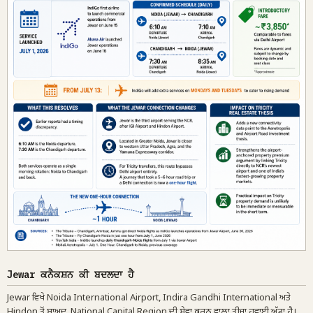
Jewar ਕਨੈਕਸ਼ਨ ਕੀ ਬਦਲਦਾ ਹੈ
Jewar ਵਿਖੇ Noida International Airport, Indira Gandhi International ਅਤੇ
Hindon ਤੋਂ ਬਾਅਦ, National Capital Region ਦੀ ਸੇਵਾ ਕਰਨ ਵਾਲਾ ਤੀਜਾ ਹਵਾਈ ਅੱਡਾ ਹੈ।