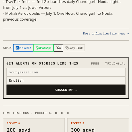
- TravTalk India — IndiGo launches daily Chandigarh-Noida flights
from July 1 via Jewar Airport
- Mohali Aerotropolis — July 1. One Hour. Chandigarh to Noida,
previous coverage
More infrastructure news →
SHARE
LinkedIn
WhatsApp
X
Copy link
GET ALERTS ON STORIES LIKE THIS
FREE · TRILINGUAL
SUBSCRIBE →
LIVE LISTINGS · POCKET A, B, C, D
POCKET A
POCKET B
200 sqyd
300 sqyd