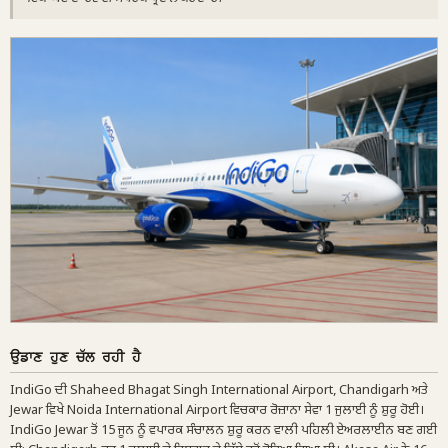
ਉਡਾਣ ਹੁਣ ਚੱਲ ਰਹੀ ਹੈ
IndiGo ਦੀ Shaheed Bhagat Singh International Airport, Chandigarh ਅਤੇ
Jewar ਵਿਖੇ Noida International Airport ਵਿਚਕਾਰ ਰੋਜ਼ਾਨਾ ਸੇਵਾ 1 ਜੁਲਾਈ ਨੂੰ ਸ਼ੁਰੂ ਹੋਈ।
IndiGo Jewar ਤੋਂ 15 ਜੂਨ ਨੂੰ ਵਪਾਰਕ ਸੰਚਾਲਨ ਸ਼ੁਰੂ ਕਰਨ ਵਾਲੀ ਪਹਿਲੀ ਏਅਰਲਾਈਨ ਬਣ ਗਈ