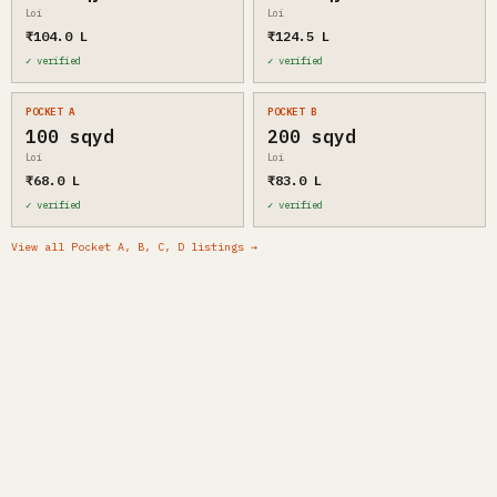
Loi
Loi
₹104.0 L
₹124.5 L
✓ verified
✓ verified
POCKET A
POCKET B
100 sqyd
200 sqyd
Loi
Loi
₹68.0 L
₹83.0 L
✓ verified
✓ verified
View all Pocket A, B, C, D listings →