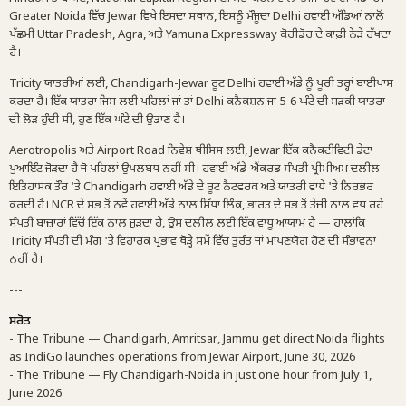
Greater Noida ਵਿੱਚ Jewar ਵਿਖੇ ਇਸਦਾ ਸਥਾਨ, ਇਸਨੂੰ ਮੌਜੂਦਾ Delhi ਹਵਾਈ ਅੱਡਿਆਂ ਨਾਲੋਂ
ਪੱਛਮੀ Uttar Pradesh, Agra, ਅਤੇ Yamuna Expressway ਕੋਰੀਡੋਰ ਦੇ ਕਾਫ਼ੀ ਨੇੜੇ ਰੱਖਦਾ
ਹੈ।
Tricity ਯਾਤਰੀਆਂ ਲਈ, Chandigarh-Jewar ਰੂਟ Delhi ਹਵਾਈ ਅੱਡੇ ਨੂੰ ਪੂਰੀ ਤਰ੍ਹਾਂ ਬਾਈਪਾਸ
ਕਰਦਾ ਹੈ। ਇੱਕ ਯਾਤਰਾ ਜਿਸ ਲਈ ਪਹਿਲਾਂ ਜਾਂ ਤਾਂ Delhi ਕਨੈਕਸ਼ਨ ਜਾਂ 5-6 ਘੰਟੇ ਦੀ ਸੜਕੀ ਯਾਤਰਾ
ਦੀ ਲੋੜ ਹੁੰਦੀ ਸੀ, ਹੁਣ ਇੱਕ ਘੰਟੇ ਦੀ ਉਡਾਣ ਹੈ।
Aerotropolis ਅਤੇ Airport Road ਨਿਵੇਸ਼ ਥੀਸਿਸ ਲਈ, Jewar ਇੱਕ ਕਨੈਕਟੀਵਿਟੀ ਡੇਟਾ
ਪੁਆਇੰਟ ਜੋੜਦਾ ਹੈ ਜੋ ਪਹਿਲਾਂ ਉਪਲਬਧ ਨਹੀਂ ਸੀ। ਹਵਾਈ ਅੱਡੇ-ਐਂਕਰਡ ਸੰਪਤੀ ਪ੍ਰੀਮੀਅਮ ਦਲੀਲ
ਇਤਿਹਾਸਕ ਤੌਰ 'ਤੇ Chandigarh ਹਵਾਈ ਅੱਡੇ ਦੇ ਰੂਟ ਨੈਟਵਰਕ ਅਤੇ ਯਾਤਰੀ ਵਾਧੇ 'ਤੇ ਨਿਰਭਰ
ਕਰਦੀ ਹੈ। NCR ਦੇ ਸਭ ਤੋਂ ਨਵੇਂ ਹਵਾਈ ਅੱਡੇ ਨਾਲ ਸਿੱਧਾ ਲਿੰਕ, ਭਾਰਤ ਦੇ ਸਭ ਤੋਂ ਤੇਜ਼ੀ ਨਾਲ ਵਧ ਰਹੇ
ਸੰਪਤੀ ਬਾਜ਼ਾਰਾਂ ਵਿੱਚੋਂ ਇੱਕ ਨਾਲ ਜੁੜਦਾ ਹੈ, ਉਸ ਦਲੀਲ ਲਈ ਇੱਕ ਵਾਧੂ ਆਯਾਮ ਹੈ — ਹਾਲਾਂਕਿ
Tricity ਸੰਪਤੀ ਦੀ ਮੰਗ 'ਤੇ ਵਿਹਾਰਕ ਪ੍ਰਭਾਵ ਥੋੜ੍ਹੇ ਸਮੇਂ ਵਿੱਚ ਤੁਰੰਤ ਜਾਂ ਮਾਪਣਯੋਗ ਹੋਣ ਦੀ ਸੰਭਾਵਨਾ
ਨਹੀਂ ਹੈ।
---
ਸਰੋਤ
- The Tribune — Chandigarh, Amritsar, Jammu get direct Noida flights
as IndiGo launches operations from Jewar Airport, June 30, 2026
- The Tribune — Fly Chandigarh-Noida in just one hour from July 1,
June 2026